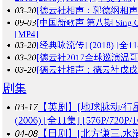
03-20
[德云社相声：郭德纲相声专场演
09-03
[中国新歌声 第八期 Sing.China
[MP4]
03-20
[经典咏流传] (2018) [全11期
03-20
[德云社2017全球巡演温哥华站整
03-20
[德云社相声：德云社戊戌年开箱
剧集
03-17
【英剧】
[地球脉动/行星地球
(2006) [全11集] [576P/720P
04-08
【日剧】
[北方谦三.水浒传