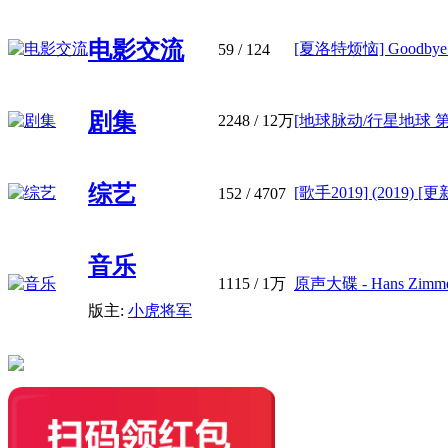
电影交流
[夏洛特烦恼] Goodbye Mr.
59
/ 124
剧集
2248
/
12万
[地球脉动/行星地球 第一季]
综艺
[歌手2019] (2019) [更
152
/ 4707
音乐
1115
/
1万
原声大碟 - Hans Zimme
版主:
小虎将军