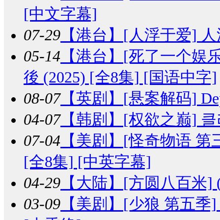
[中文字幕]
07-29
【港台】
[人浮于爱] 人浮
05-14
【港台】
[死了一个娱
後 (2025) [全8集] [国语中字]
08-07
【英剧】
[悬案解码] Dep
04-07
【韩剧】
[权欲之巅] 클라
07-04
【美剧】
[怪奇物语 第三季] S
[全8集] [中英字幕]
04-29
【大陆】
[方圆八百米] (
03-09
【美剧】
[少狼 第五季] Tee