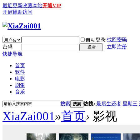
最近更新
收藏本站
开通VIP
开启辅助访问
找回密码
自动登录
密码
立即注册
登录
快捷导航
首页
软件
电影
剧集
音乐
搜索
热搜:
最后生还者
星期三
搜索
XiaZai001
»
首页
›
影视