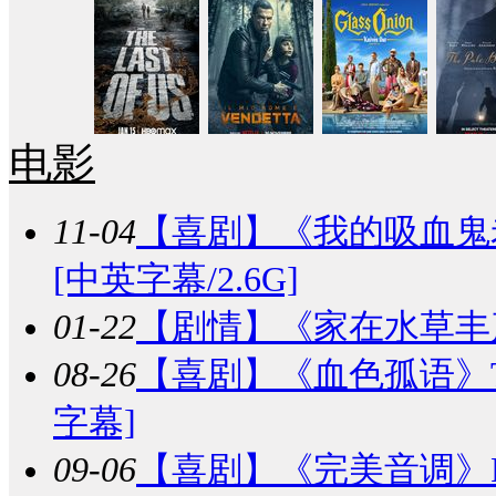
电影
11-04
【喜剧】
《我的吸血鬼老板》B
[中英字幕/2.6G]
01-22
【剧情】
《家在水草丰茂的
08-26
【喜剧】
《血色孤语》The V
字幕]
09-06
【喜剧】
《完美音调》Pitch