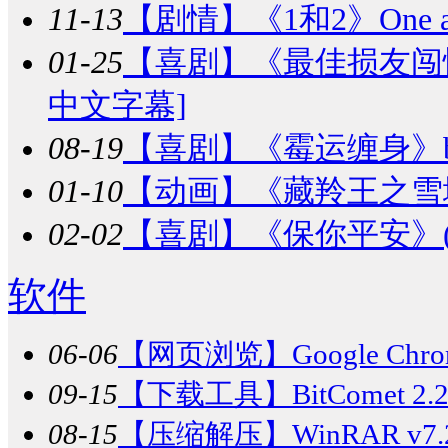
11-13
【剧情】
《1和2》One a
01-25
【喜剧】
《最佳损友闯情关》
中文字幕]
08-19
【喜剧】
《霉运缠身》bad 
01-10
【动画】
《藏羚王之雪域精灵
02-02
【喜剧】
《保你平安》(20
软件
06-06
【网页浏览】
Google Chr
09-15
【下载工具】
BitComet 
08-15
【压缩解压】
WinRAR v