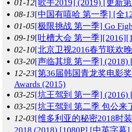
01-12
[歌手2019] (2019) [更新第1
08-13
[中国有嘻哈 第一季] [全12期] 
01-05
[极限挑战 第一季] Go Fightin
09-19
[吐槽大会 第一季][2016][10
02-10
[北京卫视2016春节联欢晚会] [H
03-20
[声临其境 第一季] (2018) [
12-23
[第36届韩国青龙奖电影奖颁奖典礼]
Awards (2015)
03-25
[坑王驾到 第一季] (2016) [
03-25
[坑王驾到 第二季 包公来了] (2
12-03
[维多利亚的秘密2018时装秀] The 
2018 (2018) [1080P] [中英字幕]