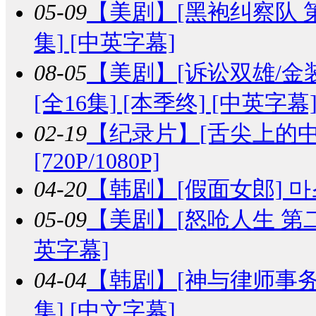
05-09
【美剧】
[黑袍纠察队 第四季]
集] [中英字幕]
08-05
【美剧】
[诉讼双雄/金装律师
[全16集] [本季终] [中英字幕
02-19
【纪录片】
[舌尖上的中国
[720P/1080P]
04-20
【韩剧】
[假面女郎] 마스
05-09
【美剧】
[怒呛人生 第二季] 
英字幕]
04-04
【韩剧】
[神与律师事务所
集] [中文字幕]