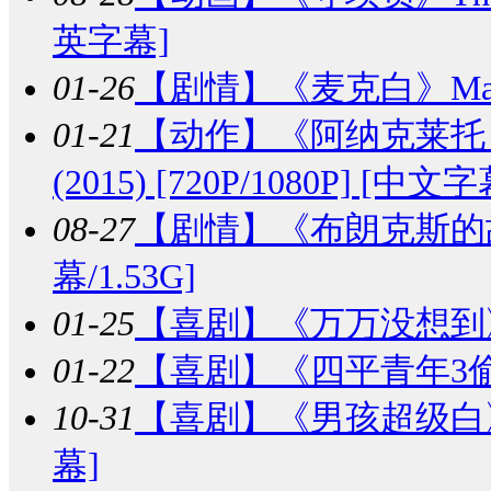
英字幕]
01-26
【剧情】
《麦克白》Macbe
01-21
【动作】
《阿纳克莱托：特务密
(2015) [720P/1080P] [中文字
08-27
【剧情】
《布朗克斯的故事》
幕/1.53G]
01-25
【喜剧】
《万万没想到》(2
01-22
【喜剧】
《四平青年3偷天
10-31
【喜剧】
《男孩超级白》Güe
幕]