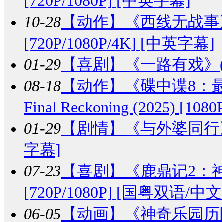
[720P/1080P] [中英字幕]
10-28
【动作】
《西线无战事》Im W
[720P/1080P/4K] [中英字幕]
01-29
【喜剧】
《一路有戏》(2
08-18
【动作】
《碟中谍8：最终清算
Final Reckoning (2025) [1
01-29
【剧情】
《与外婆同行》Gra
字幕]
07-23
【喜剧】
《鹿鼎记2：神龙
[720P/1080P] [国粤双语/中
06-05
【动画】
《神奇乐园历险记》