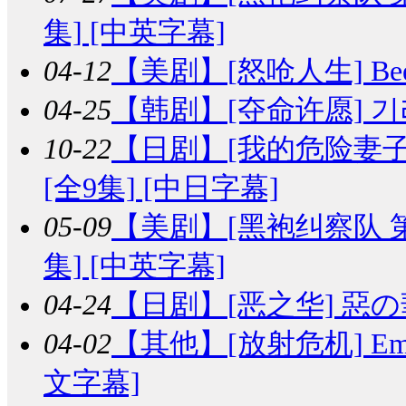
集] [中英字幕]
04-12
【美剧】
[怒呛人生] Bee
04-25
【韩剧】
[夺命许愿] 기리
10-22
【日剧】
[我的危险妻子/
[全9集] [中日字幕]
05-09
【美剧】
[黑袍纠察队 第五季]
集] [中英字幕]
04-24
【日剧】
[恶之华] 惡の華
04-02
【其他】
[放射危机] Emerg
文字幕]