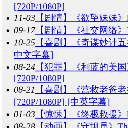
[720P/1080P]
11-03
【剧情】
《欲望妹妹》Desir
09-17
【剧情】
《社交网络》The 
10-25
【喜剧】
《奇谋妙计五福星》
中文字幕]
08-24
【犯罪】
《利蓝的美国》The 
[720P/1080P]
08-21
【喜剧】
《营救老爸老妈》Th
[720P/1080P] [中英字幕]
01-03
【惊悚】
《终极救援》Extr
08-28
【动画】
《守坝员》The Da