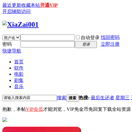
最近更新
收藏本站
开通VIP
开启辅助访问
找回密码
自动登录
密码
立即注册
登录
快捷导航
首页
软件
电影
剧集
音乐
搜索
热搜:
最后生还者
星期三
搜索
抱歉，本帖
VIP会员
才能浏览，VIP免金币免回复下载全站资源