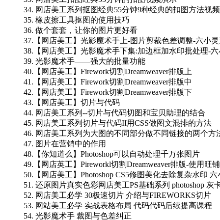
34. 网店美工系列抠图经典55分钟9种经典的扣图方法视
35. 橡皮擦工具抠图的使用技巧
36. 做个套套，让你的图片更好看
37.【网店美工】光影魔术手上-图片剪裁色差调整-六小灵
38.【网店美工】光影魔术手下集:加边框加水印批处理-
39. 光影魔术手——强大的批量功能
40.【网店美工】Firework切割Dreamweaver排版上
41.【网店美工】Firework切割Dreamweaver排版中
42.【网店美工】Firework切割Dreamweaver排版下
43.【网店美工】切片与代码
44. 网店美工系列--切片与代码切图和宝贝助理的结合
45. 网店美工系列切片与代码II用CSS做图文混排的方法
46. 网店美工系列为大图的不同部分做不同链接的两个方
47. 图片在营销中的作用
48.【你知道么】Photoshop可以自动处理千万张图片
49.【网店英工】Pireworkl切割Dreamweaver排版-使
50.【网店美工】Photoshop CS5修图美化去除复杂水印
51. 还原图片真实色彩网店美工PS基础系列 photoshop 灰
52. 网店美工必学 30极速切片 介绍与FIREWORKS切片
53. 网站美工必学 实战表格布局 代码代码后续提高课程
54. 光影魔术手 裁图与色差纠正