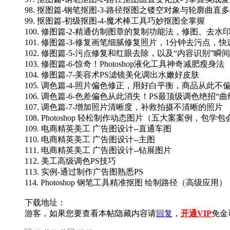
98. 抠图篇-钢笔抠图-3-路径抠图之镂空对象与轮廓曲直
99. 抠图篇-初级抠图-4-魔术棒工具巧妙抠图全掌握
100. 修图篇-2-精通仿制图章的复制功能法，修图、去水
101. 修图篇-3-修复画笔细腻修复照片，1分钟去污点，
102. 修图篇-5-污点修复和红眼去除，以及“内容识别”瞬
103. 修图篇-6-惊奇！Photoshop液化工具神奇减肥瘦身法
104. 修图篇-7-美容术PS滤镜美化调出水嫩好皮肤
105. 调色篇-4-照片偏色修正，用好白平衡，商品从此不
106. 调色篇-6-色差偏色从此消失！PS最顶级调色绝招“曲
107. 调色篇-7-增加照片清晰度，补救拍摄不清晰的照片
108. Photoshop 轻松制作动态图片（五大案案例，包学包
109. 电商精英美工 广告图设计--直通车图
110. 电商精英美工 广告图设计--主图
111. 电商精英美工 广告图设计--钻展图片
112. 美工高级调色PS技巧
113. 实例-通过制作广告图熟悉PS
114. Photoshop 钢笔工具精准抠图 绘制路径（高级应用）
下载地址：
游客，如果您要查看本帖隐藏内容请
回复
，
开通VIP
免金