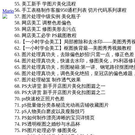
55. 美工新手 学图片美化流程
56. 手工表格制作客服950通栏列表 切片代码系列课程
Mario
57. 图片处理中级实例 美化瓶子
58. 网店美工 调整色差偏色
59. 网店美工 修图美形去污点
60. 网店美工必学 PS裁图教程
61.【一小时学会美工】局部擦除和去水印——美图秀秀
62.【一小时学会美工】枢图换背最—美图秀秀视频教程
63. 图片处理真功夫，去除偏色妙招!只需一点，修正色
64. 图片处理真功夫，快速去水印，修图美化，PS利器修
65. 图片处理真功夫，拒图秘籍:第一讲、钢笔路径抠图绝
66. 图片处理真功夫，调色美化绝招，皇冠店的偏色难
67. 图片处理秘笈 制作透气效果
68. PS大讲堂 新手开店图片美化扣图篇之一
69. PS大讲赏 新手开店图片美化扣图篇之二
70. ps快速校正照片色差
71. pS批量做分类条秘流光动画店铺收藏图片
72. pS人物美白磨皮以及瘦脸技巧
73. PS如何制作漂亮涛晰的宝贝详情页
74. PS透明枢图之婚纱与水晶杯
75. PS图片处理必学 修图美化