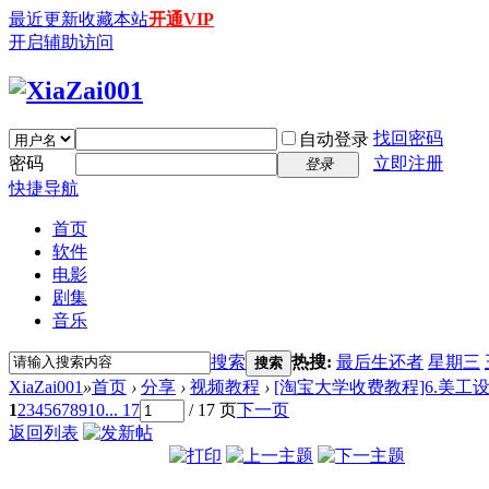
最近更新
收藏本站
开通VIP
开启辅助访问
找回密码
自动登录
密码
立即注册
登录
快捷导航
首页
软件
电影
剧集
音乐
搜索
热搜:
最后生还者
星期三
搜索
XiaZai001
»
首页
›
分享
›
视频教程
›
[淘宝大学收费教程]6.美工设
1
2
3
4
5
6
7
8
9
10
... 17
/ 17 页
下一页
返回列表