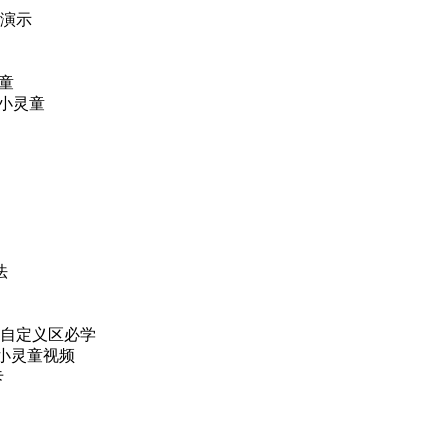
频演示
童
六小灵童
法
用旺铺自定义区必学
 六小灵童视频
卡