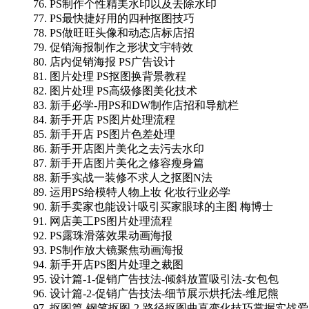
76. PS制作个性精美水印以及去除水印
77. PS最快捷好用的四种抠图技巧
78. PS做旺旺头像和动态店标店招
79. 促销海报制作之形状文宇特效
80. 店内促销海报 PS广告设计
81. 图片处理 PS抠图换背景教程
82. 图片处理 PS高级修图美化技术
83. 新手必学-用PS和DW制作店招和导航栏
84. 新手开店 PS图片处理流程
85. 新手开店 PS图片色差处理
86. 新手开店图片美化之去污去水印
87. 新手开店图片美化之修容瘦身篇
88. 新手实战一装修不求人之抠图N法
89. 运用PS给模特人物上妆 化妆行业必学
90. 新手卖家也能设计吸引买家眼球的主图 梅博士
91. 网店美工PS图片处理流程
92. PS露珠滑落效果动画海报
93. PS制作放大镜聚焦动画海报
94. 新手开店PS图片处理之裁图
95. 设计篇-1-促销广告技法-倾斜放置吸引法-女包包
96. 设计篇-2-促销广告技法-细节展示烘托法-维尼熊
97. 抠图篇-钢笔抠图-2-路径抠图曲直变化技巧掌握实战