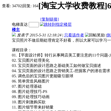
[淘宝大学收费教程]6
查看:
34702
|
回复:
164
[复制链接]
电梯直达
楼主
发表于 2015-5-31 12:18:24
|
只看该作者
|
倒
宝贝照片不做后期处理肯定不好看，所以大家可以学习一
课程目录：
01.【平面设计师】转行从事网店美工要注意的11个问题-
02. 宝贝图片处理美化
03. 宝贝页面的设计思路之基础美工如何做宝贝描述
04. 宝贝页面的设计思路之营销美工-挖掘客户的潜在需求
05. 调色后的宝贝图片更能吸引眼球
06. 简单营造风格图片
07. 图片处理基础
08. 图片处理技巧-PS
09. 图片处理技巧动画
10. 图片刺激购买欲
11. 图片细节带来好销量