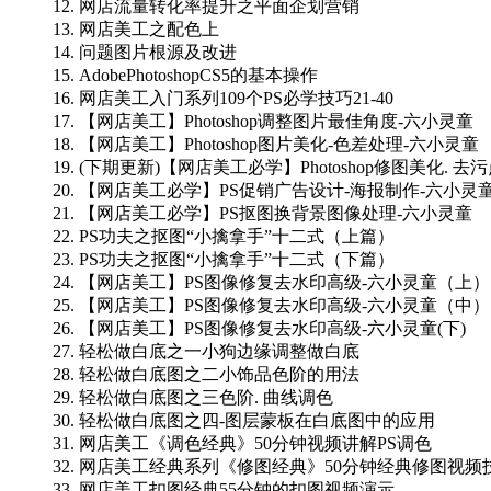
12. 网店流量转化率提升之平面企划营销
13. 网店美工之配色上
14. 问题图片根源及改进
15. AdobePhotoshopCS5的基本操作
16. 网店美工入门系列109个PS必学技巧21-40
17. 【网店美工】Photoshop调整图片最佳角度-六小灵童
18. 【网店美工】Photoshop图片美化-色差处理-六小灵童
19. (下期更新)【网店美工必学】Photoshop修图美化. 去
20. 【网店美工必学】PS促销广告设计-海报制作-六小灵
21. 【网店美工必学】PS抠图换背景图像处理-六小灵童
22. PS功夫之抠图“小擒拿手”十二式（上篇）
23. PS功夫之抠图“小擒拿手”十二式（下篇）
24. 【网店美工】PS图像修复去水印高级-六小灵童（上）
25. 【网店美工】PS图像修复去水印高级-六小灵童（中）
26. 【网店美工】PS图像修复去水印高级-六小灵童(下)
27. 轻松做白底之一小狗边缘调整做白底
28. 轻松做白底图之二小饰品色阶的用法
29. 轻松做白底图之三色阶. 曲线调色
30. 轻松做白底图之四-图层蒙板在白底图中的应用
31. 网店美工《调色经典》50分钟视频讲解PS调色
32. 网店美工经典系列《修图经典》50分钟经典修图视频
33. 网店美工扣图经典55分钟的扣图视频演示