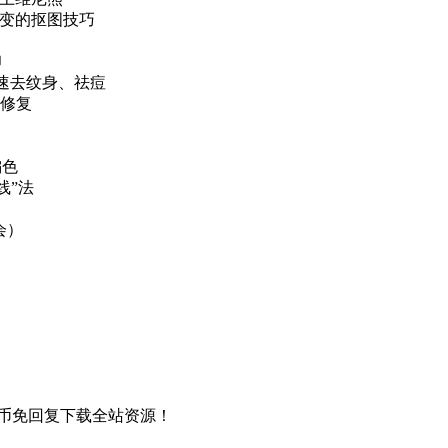
多变的抠图技巧
印
快速去纹身、祛痘
间修复
偏色
线”法
会）
币免回复下载全站资源！