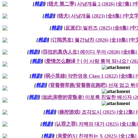
[
韩剧
]
[猎犬 第二季] 사냥개들 2 (2026) [全7集] 
[
韩剧
]
[猎犬] 사냥개들 (2023) [全8集] [中文
[
韩剧
]
[反派们] 빌런즈 (2025) [全8集] [
[
韩剧
]
[订阅男友] 월간남친 (2026) [全10集] [
[
韩剧
]
[莎拉的真伪人生] 레이디 두아 (2026) [全8集]
[
韩剧
]
[爱情怎么翻译？] 이 사랑 통역 되나요? (2026
[
韩剧
]
[弱小英雄] 약한영웅 Class 1 (2022) [全8集]
[
韩剧
]
[背着善宰跑/背着善在跑吧] 선재 업고 튀어 (2
[
韩剧
]
[如此亲密的背叛者] 이토록 친밀한 배신자 (2024
[
韩剧
]
[操控游戏] 조각도시 (2025) [全12集]
[
韩剧
]
[认罪之罪] 자백의 대가 (2025) [全12集
[
韩剧
]
[亲爱的X] 친애하는 X (2025) [全12集