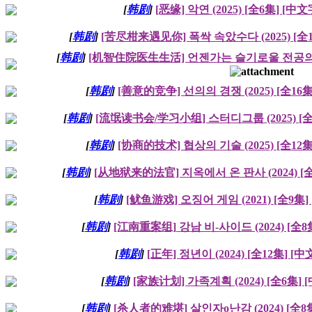
[
韩剧
]
[恶缘] 악연 (2025) [全6集] [中
[
韩剧
]
[苦尽柑来遇见你] 폭싹 속았수다 (2025) [全
[
韩剧
]
[机智住院医生生活] 언젠가는 슬기로울 전공의생활 
[
韩剧
]
[善意的竞争] 선의의 경쟁 (2025) [全16
[
韩剧
]
[流氓读书会/学习小组] 스터디그룹 (2025) [全
[
韩剧
]
[协商的技术] 협상의 기술 (2025) [全12
[
韩剧
]
[从地狱来的法官] 지옥에서 온 판사 (2024) [
[
韩剧
]
[鱿鱼游戏] 오징어 게임 (2021) [全9集
[
韩剧
]
[江南重案组] 강남 비-사이드 (2024) [全8
[
韩剧
]
[正年] 정년이 (2024) [全12集] [
[
韩剧
]
[家族计划] 가족계획 (2024) [全6集]
[
韩剧
]
[杀人者的难堪] 살인자o난감 (2024) [全8