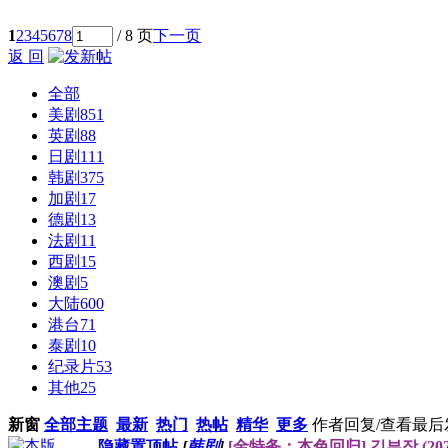
1
2
3
4
5
6
7
8
/ 8 页
下一页
返 回
全部
美剧
851
英剧
88
日剧
111
韩剧
375
加剧
17
德剧
13
法剧
11
西剧
15
澳剧
5
大陆
600
港台
71
泰剧
10
纪录片
53
其他
25
新窗
全部主题
最新
热门
热帖
精华
更多
作者
回复/查看
最后
隐藏置顶帖
[
韩剧
]
[金特务：本色回归] 김부장 (2026