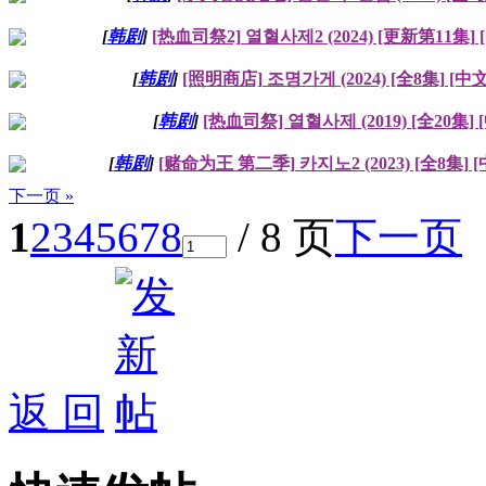
[
韩剧
]
[热血司祭2] 열혈사제2 (2024) [更新第11集]
[
韩剧
]
[照明商店] 조명가게 (2024) [全8集] [中
[
韩剧
]
[热血司祭] 열혈사제 (2019) [全20集]
[
韩剧
]
[赌命为王 第二季] 카지노2 (2023) [全8集] 
下一页 »
1
2
3
4
5
6
7
8
/ 8 页
下一页
返 回