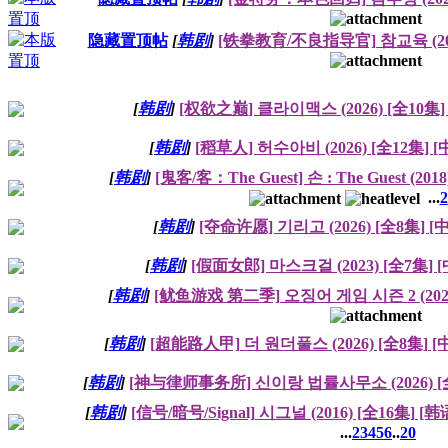
隐藏置顶帖
[
韩剧
]
[铁拳教育/不良指导官] 참교육 (202
[
韩剧
]
[权欲之巅] 클라이맥스 (2026) [全10集
[
韩剧
]
[稻草人] 허수아비 (2026) [全12集] 
[
韩剧
]
[鬼客/客：The Guest] 손 : The Guest (20
...
2
[
韩剧
]
[夺命许愿] 기리고 (2026) [全8集] 
[
韩剧
]
[假面女郎] 마스크걸 (2023) [全7集]
[
韩剧
]
[鱿鱼游戏 第二季] 오징어 게임 시즌 2 (2024
[
韩剧
]
[超能路人甲] 더 원더풀스 (2026) [全8集] 
[
韩剧
]
[神与律师事务所] 신이랑 법률사무소 (2026) [
[
韩剧
]
[信号/暗号/Signal] 시그널 (2016) [全16集] [
...
2
3
4
5
6
..
20