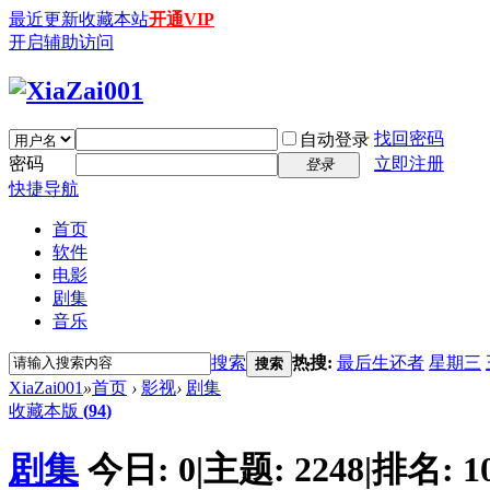
最近更新
收藏本站
开通VIP
开启辅助访问
找回密码
自动登录
密码
立即注册
登录
快捷导航
首页
软件
电影
剧集
音乐
搜索
热搜:
最后生还者
星期三
搜索
XiaZai001
»
首页
›
影视
›
剧集
收藏本版
(
94
)
剧集
今日:
0
|
主题:
2248
|
排名:
1