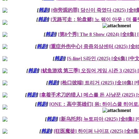
[
韩剧
]
[你旁观的罪] 당신이 죽였다 (2025) [全8
[
韩剧
]
[无路可走：轮盘赌] 노 웨이 아웃 : 더 룰렛 (
[
韩剧
]
[第8个秀] The 8 Show (2024) [全8集
[
韩剧
]
[重症外伤中心] 중증외상센터 (2025) [全8
[
韩剧
]
[S-line] S라인 (2025) [全6集] [
[
韩剧
]
[鱿鱼游戏 第三季] 오징어 게임 시즌 3 (2025) 
[
韩剧
]
[枪口彼端] 트리거 (2025) [全10集] 
[
韩剧
]
[拿着手术刀的猎人] 메스를 든 사냥꾼 (2025) [
[
韩剧
]
[ONE：高中英雄们] 원: 하이스쿨 히어로즈 (
[
韩剧
]
[新乌托邦] 뉴토피아 (2025) [全8集]
[
韩剧
]
[狂医魔徒] 하이퍼 나이프 (2025) [全8集