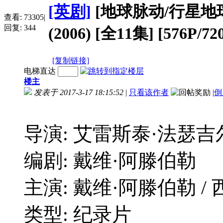
[英剧]
[地球脉动/行星地球 第一
查看:
73305
|
回复:
344
(2006) [全11集] [576P/
[复制链接]
电梯直达
楼主
发表于 2017-3-17 18:15:52
|
只看该作者
|
倒
导演: 艾雷斯泰·法瑟吉
编剧: 戴维·阿滕伯勒
主演: 戴维·阿滕伯勒 /
类型: 纪录片