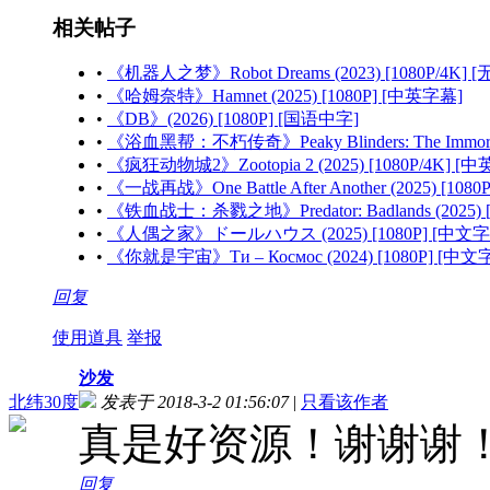
相关帖子
•
《机器人之梦》Robot Dreams (2023) [1080P/4K] 
•
《哈姆奈特》Hamnet (2025) [1080P] [中英字幕]
•
《DB》(2026) [1080P] [国语中字]
•
《浴血黑帮：不朽传奇》Peaky Blinders: The Immortal
•
《疯狂动物城2》Zootopia 2 (2025) [1080P/4K] [
•
《一战再战》One Battle After Another (2025) [108
•
《铁血战士：杀戮之地》Predator: Badlands (2025) 
•
《人偶之家》ドールハウス (2025) [1080P] [中文字
•
《你就是宇宙》Ти – Космос (2024) [1080P] [中文
回复
使用道具
举报
沙发
北纬30度
发表于 2018-3-2 01:56:07
|
只看该作者
真是好资源！谢谢谢！:ha
回复