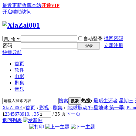
最近更新
收藏本站
开通VIP
开启辅助访问
找回密码
自动登录
密码
立即注册
登录
快捷导航
首页
软件
电影
剧集
音乐
搜索
热搜:
最后生还者
星期三
搜索
XiaZai001
»
首页
›
影视
›
剧集
›
[地球脉动/行星地球 第一季] Planet Eart
1
2
3
4
5
6
7
8
9
10
... 35
/ 35 页
下一页
返回列表