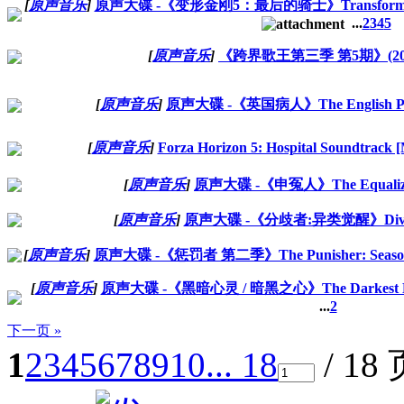
[
原声音乐
]
原声大碟 -《变形金刚5：最后的骑士》Transformers: Th
...
2
3
4
5
[
原声音乐
]
《跨界歌王第三季 第5期》(2018
[
原声音乐
]
原声大碟 -《英国病人》The English Patie
[
原声音乐
]
Forza Horizon 5: Hospital Soundtrack
[
原声音乐
]
原声大碟 -《申冤人》The Equalizer 
[
原声音乐
]
原声大碟 -《分歧者:异类觉醒》Divergen
[
原声音乐
]
原声大碟 -《惩罚者 第二季》The Punisher: Season 2
[
原声音乐
]
原声大碟 -《黑暗心灵 / 暗黑之心》The Darkest Min
...
2
下一页 »
1
2
3
4
5
6
7
8
9
10
... 18
/ 18