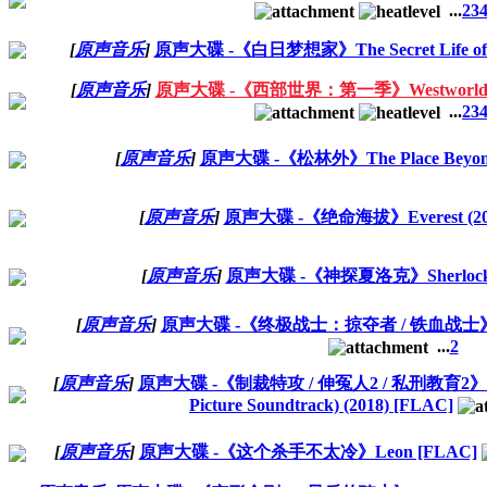
...
2
3
[
原声音乐
]
原声大碟 -《白日梦想家》The Secret Life of Wal
[
原声音乐
]
原声大碟 -《西部世界：第一季》Westworld: Seas
...
2
3
[
原声音乐
]
原声大碟 -《松林外》The Place Beyond th
[
原声音乐
]
原声大碟 -《绝命海拔》Everest (201
[
原声音乐
]
原声大碟 -《神探夏洛克》Sherlock (2
[
原声音乐
]
原声大碟 -《终极战士：掠夺者 / 铁血战士》The Pr
...
2
[
原声音乐
]
原声大碟 -《制裁特攻 / 伸冤人2 / 私刑教育2》The Equ
Picture Soundtrack) (2018) [FLAC]
[
原声音乐
]
原声大碟 -《这个杀手不太冷》Leon [FLAC]