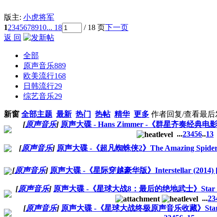
版主:
小虎将军
1
2
3
4
5
6
7
8
9
10
... 18
/ 18 页
下一页
返 回
全部
原声音乐
889
欧美流行
168
日韩流行
29
综艺音乐
29
新窗
全部主题
最新
热门
热帖
精华
更多
作者
回复/查看
最后
[
原声音乐
]
原声大碟 - Hans Zimmer -《群星齐奏经典电影配乐》T
...
2
3
4
5
6
..
13
[
原声音乐
]
原声大碟 -《超凡蜘蛛侠2》The Amazing Spider-Ma
[
原声音乐
]
原声大碟 -《星际穿越豪华版》Interstellar (2014) 
[
原声音乐
]
原声大碟 -《星球大战8：最后的绝地武士》Star Wars: Th
...
2
3
[
原声音乐
]
原声大碟 -《星球大战终极原声音乐收藏》Star Wars