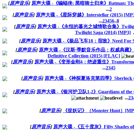
[
原声音乐
]
原声大碟 -《蝙蝠侠: 黑暗骑士归来》Batman: The Dark 
...
2
[
原声音乐
]
原声大碟 -《星际穿越》Interstellar (2015) [MP
...
2
3
4
5
6
..
8
[
原声音乐
]
原声大碟 -《永恒的暮光之城情歌合集》Twilight 'Fore
Twilight Saga (2014) [MP3]
.
[
原声音乐
]
原声大碟 -《极品飞车18：宿敌》Need For Speed 
[
原声音乐
]
原声大碟 -《汉斯·季默音乐作品：权威典藏》The Mus
Definitive Collection (2015) [FLAC]
[
原声音乐
]
原声大碟 -《变形金刚4：绝迹重生》Transformers: Age 
...
2
3
4
5
[
原声音乐
]
原声大碟 -《神探夏洛克第四季》Sherlock (20
[
原声音乐
]
原声大碟 -《银河护卫队1-2》Guardians of the Galax
...
2
3
[
原声音乐
]
《捉妖记》（Monster Hunt）[MP
[
原声音乐
]
原声大碟 -《五十度灰》Fifty Shades of Gr