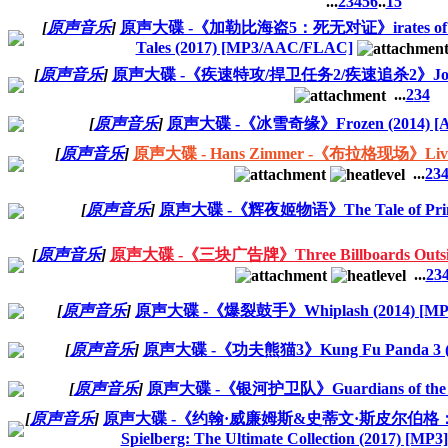
...
2
3
4
5
6
..
15
[
原声音乐
]
原声大碟 -《加勒比海盗5：死无对证》irates of the Ca
Tales (2017) [MP3/AAC/FLAC]
[
原声音乐
]
原声大碟 -《疾速特攻/捍卫任务2/疾速追杀2》John Wick
...
2
3
4
[
原声音乐
]
原声大碟 -《冰雪奇缘》Frozen (2014) [
[
原声音乐
]
原声大碟 - Hans Zimmer -《布拉格现场》Live In
...
2
3
[
原声音乐
]
原声大碟 -《辉夜姬物语》The Tale of Princes
[
原声音乐
]
原声大碟 -《三块广告牌》Three Billboards Outside E
...
2
3
[
原声音乐
]
原声大碟 -《爆裂鼓手》Whiplash (2014) [MP
[
原声音乐
]
原声大碟 -《功夫熊猫3》Kung Fu Panda 3 (2
[
原声音乐
]
原声大碟 -《银河护卫队》Guardians of the Gal
[
原声音乐
]
原声大碟 -《约翰·威廉姆斯&史蒂文·斯皮尔伯格：终极精选》
Spielberg: The Ultimate Collection (2017) [MP3]