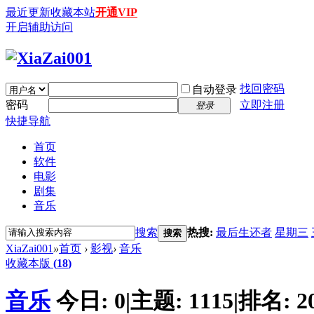
最近更新
收藏本站
开通VIP
开启辅助访问
找回密码
自动登录
密码
立即注册
登录
快捷导航
首页
软件
电影
剧集
音乐
搜索
热搜:
最后生还者
星期三
搜索
XiaZai001
»
首页
›
影视
›
音乐
收藏本版
(
18
)
音乐
今日:
0
|
主题:
1115
|
排名:
2