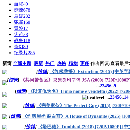
血腥
40
惊悚
678
悬疑
232
犯罪
168
冒险
17
灾难
38
战争
118
奇幻
89
纪录片
285
新窗
全部主题
最新
热门
热帖
精华
更多
作者
回复/查看
最后
[
惊悚
]
《终极救援》Extraction (2015) [中英字幕
[
惊悚
]
《共同警备区》공동경비구역 JSA (2000) [720P/1080P
...
2
3
4
5
6
..
9
[
惊悚
]
《以复仇为名》Il mio nome è vendetta (2022) [72
...
2
3
4
5
6
..
14
[
惊悚
]
《完美家伙》The Perfect Guy (2015) [720P/1
[
惊悚
]
《炸药屋/炸裂白宫》A House of Dynamite (2025) [10
[
惊悚
]
《塔巴德》Tumbbad (2018) [720P/1080P] 