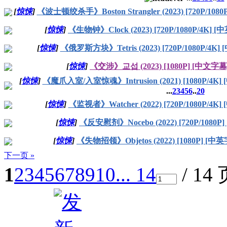
[
惊悚
]
《波士顿绞杀手》Boston Strangler (2023) [720P/108
[
惊悚
]
《生物钟》Clock (2023) [720P/1080P/4K] 
[
惊悚
]
《俄罗斯方块》Tetris (2023) [720P/1080P/4K]
[
惊悚
]
《交涉》교섭 (2023) [1080P] [中文字幕
[
惊悚
]
《魔爪入室/入室惊魂》Intrusion (2021) [1080P/4K]
...
2
3
4
5
6
..
20
[
惊悚
]
《监视者》Watcher (2022) [720P/1080P/4K
[
惊悚
]
《反安慰剂》Nocebo (2022) [720P/1080P
[
惊悚
]
《失物招领》Objetos (2022) [1080P] [中
下一页 »
1
2
3
4
5
6
7
8
9
10
... 14
/ 14