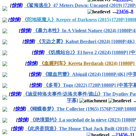
[
惊悚
]
《鲨海逃生》47 Meters Down: Uncaged (2019) [720
...
2
3
4
5
6
..
8
[
惊悚
]
《陀地驱魔人》Keeper of Darkness (2015) [720P/1
[
惊悚
]
《暴力本性》In A Violent Nature (2024) [1080P
[
惊悚
]
《无边之雾》Kabut Berduri (2024) [1080P/4
[
惊悚
]
《饥饿站台2》El hoyo 2 (2024) [1080P] 
[
惊悚
]
《血腥列车》Kereta Berdarah (2024) [1080P
[
惊悚
]
《噬血芭蕾》Abigail (2024) [1080P/4K] [
[
惊悚
]
《多哥》Togo (2022) [720P/1080P] [中英字
[
惊悚
]
《迪亚特洛夫事件/达洛夫事件/诡山》The Dyatlov Pass Incid
字幕]
..
[
惊悚
]
《蝴蝶春梦》The Collector (1965) [576P/720P/108
[
惊悚
]
《绝境盟约》La sociedad de la nieve (2023) [108
[
惊悚
]
《此房是我造》The House That Jack Built (2018) [7
...
2
3
4
5
6
..
11