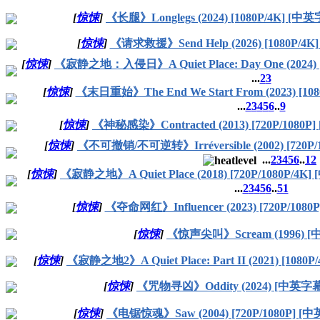
[
惊悚
]
《长腿》Longlegs (2024) [1080P/4K] [中
[
惊悚
]
《请求救援》Send Help (2026) [1080P/4
[
惊悚
]
《寂静之地：入侵日》A Quiet Place: Day One (2024) 
...
2
3
[
惊悚
]
《末日重始》The End We Start From (2023) [10
...
2
3
4
5
6
..
9
[
惊悚
]
《神秘感染》Contracted (2013) [720P/1080P
[
惊悚
]
《不可撤销/不可逆转》Irréversible (2002) [720P
...
2
3
4
5
6
..
12
[
惊悚
]
《寂静之地》A Quiet Place (2018) [720P/1080P/4K
...
2
3
4
5
6
..
51
[
惊悚
]
《夺命网红》Influencer (2023) [720P/108
[
惊悚
]
《惊声尖叫》Scream (1996) [
[
惊悚
]
《寂静之地2》A Quiet Place: Part II (2021) [1080
[
惊悚
]
《咒物寻凶》Oddity (2024) [中英字幕
[
惊悚
]
《电锯惊魂》Saw (2004) [720P/1080P] [