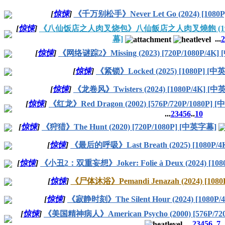
[
惊悚
]
《千万别松手》Never Let Go (2024) [1080
[
惊悚
]
《八仙饭店之人肉叉烧包》八仙飯店之人肉叉燒飽 (1993) [
幕]
...
2
[
惊悚
]
《网络谜踪2》Missing (2023) [720P/1080P/4K
[
惊悚
]
《紧锁》Locked (2025) [1080P] [
[
惊悚
]
《龙卷风》Twisters (2024) [1080P/4K] [
[
惊悚
]
《红龙》Red Dragon (2002) [576P/720P/1080P]
...
2
3
4
5
6
..
10
[
惊悚
]
《狩猎》The Hunt (2020) [720P/1080P] [中英字幕]
[
惊悚
]
《最后的呼吸》Last Breath (2025) [1080P/
[
惊悚
]
《小丑2：双重妄想》Joker: Folie à Deux (2024) [10
[
惊悚
]
《尸体沐浴》Pemandi Jenazah (2024) [108
[
惊悚
]
《寂静时刻》The Silent Hour (2024) [1080P
[
惊悚
]
《美国精神病人》American Psycho (2000) [576P/72
...
2
3
4
5
6
..
7