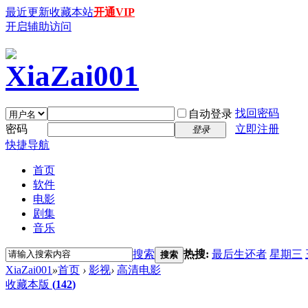
最近更新
收藏本站
开通VIP
开启辅助访问
找回密码
自动登录
密码
立即注册
登录
快捷导航
首页
软件
电影
剧集
音乐
搜索
热搜:
最后生还者
星期三
搜索
XiaZai001
»
首页
›
影视
›
高清电影
收藏本版
(
142
)