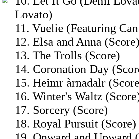
10. Let It Go (Demi Lova
Lovato)
11. Vuelie (Featuring Can
12. Elsa and Anna (Score
13. The Trolls (Score)
14. Coronation Day (Scor
15. Heimr àrnadalr (Score
16. Winter's Waltz (Score
17. Sorcery (Score)
18. Royal Pursuit (Score)
19. Onward and Upward (