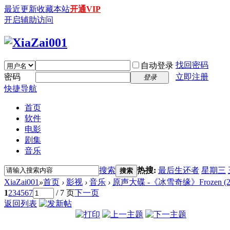
最近更新
收藏本站
开通VIP
开启辅助访问
找回密码
自动登录
密码
立即注册
登录
快捷导航
首页
软件
电影
剧集
音乐
搜索
热搜:
最后生还者
星期三
搜索
XiaZai001
»
首页
›
影视
›
音乐
›
原声大碟 -《冰雪奇缘》Frozen (201
1
2
3
4
5
6
7
/ 7 页
下一页
返回列表