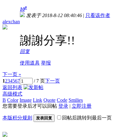
#
10
发表于 2018-8-12 08:40:46
|
只看该作者
alexchan
謝謝分享!!
回复
使用道具
举报
下一页 »
1
2
3
4
5
6
7
/ 7 页
下一页
返回列表
高级模式
B
Color
Image
Link
Quote
Code
Smilies
您需要登录后才可以回帖
登录
|
立即注册
本版积分规则
回帖后跳转到最后一页
发表回复