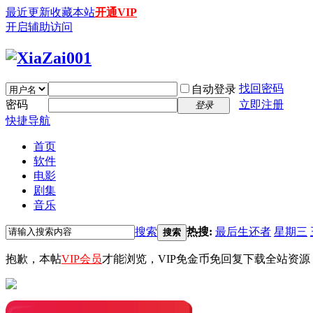
最近更新
收藏本站
开通VIP
开启辅助访问
找回密码
自动登录
密码
立即注册
登录
快捷导航
首页
软件
电影
剧集
音乐
搜索
热搜:
最后生还者
星期三
搜索
抱歉，本帖
VIP会员
才能浏览，VIP免金币免回复下载全站资源