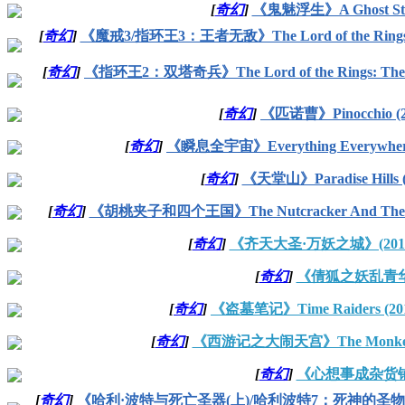
[
奇幻
]
《鬼魅浮生》A Ghost Story
[
奇幻
]
《魔戒3/指环王3：王者无敌》The Lord of the Rings: The 
[
奇幻
]
《指环王2：双塔奇兵》The Lord of the Rings: The Tw
[
奇幻
]
《匹诺曹》Pinocchio (20
[
奇幻
]
《瞬息全宇宙》Everything Everywhere Al
[
奇幻
]
《天堂山》Paradise Hills (2
[
奇幻
]
《胡桃夹子和四个王国》The Nutcracker And The Four
[
奇幻
]
《齐天大圣·万妖之城》(2018) 
[
奇幻
]
《倩狐之妖乱青华》(2
[
奇幻
]
《盗墓笔记》Time Raiders (201
[
奇幻
]
《西游记之大闹天宫》The Monkey Kin
[
奇幻
]
《心想事成杂货铺》(2
[
奇幻
]
《哈利·波特与死亡圣器(上)/哈利波特7：死神的圣物1》Harry Potte