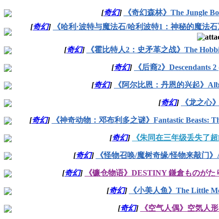
[
奇幻
]
《奇幻森林》The Jungle Book
[
奇幻
]
《哈利·波特与魔法石/哈利波特1：神秘的魔法石》Harry Potter
[
奇幻
]
《霍比特人2：史矛革之战》The Hobbit: The 
[
奇幻
]
《后裔2》Descendants 2 (
[
奇幻
]
《阿尔比恩：丹恩的兴起》Albion: Rise
[
奇幻
]
《龙之心》Dra
[
奇幻
]
《神奇动物：邓布利多之谜》Fantastic Beasts: The Secr
[
奇幻
]
《朱同在三年级丢失了超能力》(
[
奇幻
]
《怪物召唤/魔树奇缘/怪物来敲门》A Monste
[
奇幻
]
《镰仓物语》DESTINY 鎌倉ものがたり (201
[
奇幻
]
《小美人鱼》The Little Merm
[
奇幻
]
《空气人偶》空気人形 (200