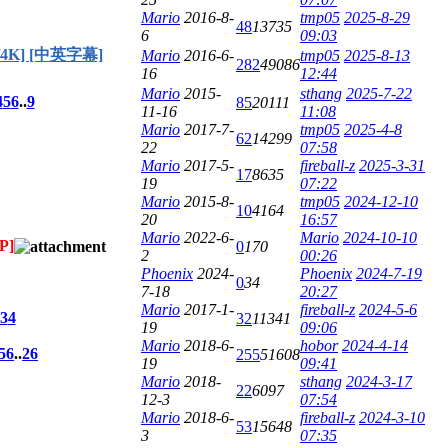
Mario
2016-8-
tmp05
2025-8-29
48
13735
6
09:03
P/4K] [中英字幕]
Mario
2016-6-
tmp05
2025-8-13
282
49086
16
12:44
Mario
2015-
sthang
2025-7-22
4
5
6
..
9
85
20111
11-16
11:08
Mario
2017-7-
tmp05
2025-4-8
62
14299
22
07:58
Mario
2017-5-
fireball-z
2025-3-31
17
8635
19
07:22
Mario
2015-8-
tmp05
2024-12-10
10
4164
20
16:57
Mario
2022-6-
Mario
2024-10-10
P]
0
170
2
00:26
Phoenix
2024-
Phoenix
2024-7-19
0
34
7-18
20:27
Mario
2017-1-
fireball-z
2024-5-6
3
4
32
11341
19
09:06
Mario
2018-6-
hobor
2024-4-14
5
6
..
26
255
51608
19
09:41
Mario
2018-
sthang
2024-3-17
22
6097
12-3
07:54
Mario
2018-6-
fireball-z
2024-3-10
53
15648
3
07:35