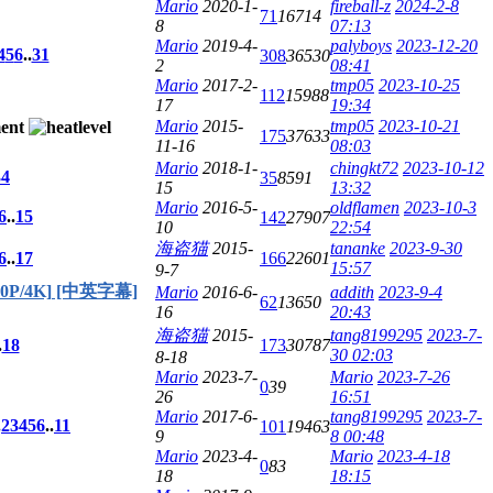
Mario
2020-1-
fireball-z
2024-2-8
71
16714
8
07:13
Mario
2019-4-
palyboys
2023-12-20
4
5
6
..
31
308
36530
2
08:41
Mario
2017-2-
tmp05
2023-10-25
112
15988
17
19:34
Mario
2015-
tmp05
2023-10-21
175
37633
11-16
08:03
Mario
2018-1-
chingkt72
2023-10-12
3
4
35
8591
15
13:32
Mario
2016-5-
oldflamen
2023-10-3
6
..
15
142
27907
10
22:54
海盗猫
2015-
tananke
2023-9-30
6
..
17
166
22601
15:57
9-7
80P/4K] [中英字幕]
Mario
2016-6-
addith
2023-9-4
62
13650
16
20:43
海盗猫
2015-
tang8199295
2023-7-
.
18
173
30787
30 02:03
8-18
Mario
2023-7-
Mario
2023-7-26
0
39
26
16:51
Mario
2017-6-
tang8199295
2023-7-
.
2
3
4
5
6
..
11
101
19463
9
8 00:48
Mario
2023-4-
Mario
2023-4-18
0
83
18
18:15