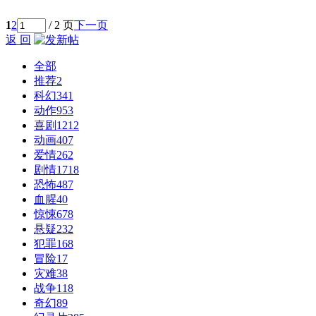
1
2
/ 2 页
下一页
返 回
全部
推荐
2
科幻
341
动作
953
喜剧
1212
动画
407
爱情
262
剧情
1718
恐怖
487
血腥
40
惊悚
678
悬疑
232
犯罪
168
冒险
17
灾难
38
战争
118
奇幻
89