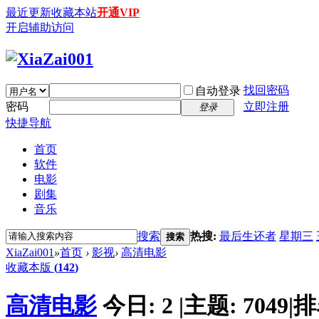
最近更新
收藏本站
开通VIP
开启辅助访问
找回密码
自动登录
密码
立即注册
登录
快捷导航
首页
软件
电影
剧集
音乐
搜索
热搜:
最后生还者
星期三
搜索
XiaZai001
»
首页
›
影视
›
高清电影
收藏本版
(
142
)
高清电影
今日:
2
|
主题:
7049
|
排