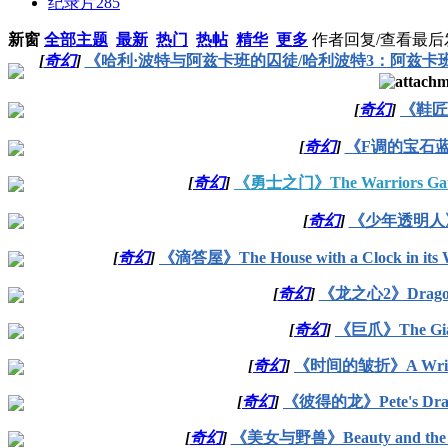
纪录片
285
新窗
全部主题
最新
热门
热帖
精华
更多
作者
回复/查看
最后
[
奇幻
]
《哈利·波特与阿兹卡班的囚徒/哈利波特3：阿兹卡班的逃犯》Harry Po
[
奇幻
]
《鞋匠人
[
奇幻
]
《F调的宝石蓝》Sa
[
奇幻
]
《勇士之门》The Warriors Gate 
[
奇幻
]
《少年透明人》Il r
[
奇幻
]
《滴答屋》The House with a Clock in its 
[
奇幻
]
《龙之心2》Dragonhe
[
奇幻
]
《巨爪》The Giant
[
奇幻
]
《时间的皱折》A Wrinkle 
[
奇幻
]
《彼得的龙》Pete's Drago
[
奇幻
]
《美女与野兽》Beauty and the Be