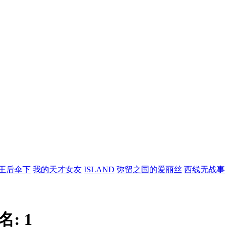
王后伞下
我的天才女友
ISLAND
弥留之国的爱丽丝
西线无战事
名:
1