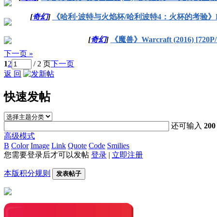
[
奇幻
]
《哈利·波特与火焰杯/哈利波特4：火杯的考验》Harry Potter 
[
奇幻
]
《魔兽》Warcraft (2016) [720P
下一页 »
1
2
/ 2 页
下一页
返 回
快速发帖
还可输入
200
高级模式
B
Color
Image
Link
Quote
Code
Smilies
您需要登录后才可以发帖
登录
|
立即注册
本版积分规则
发表帖子