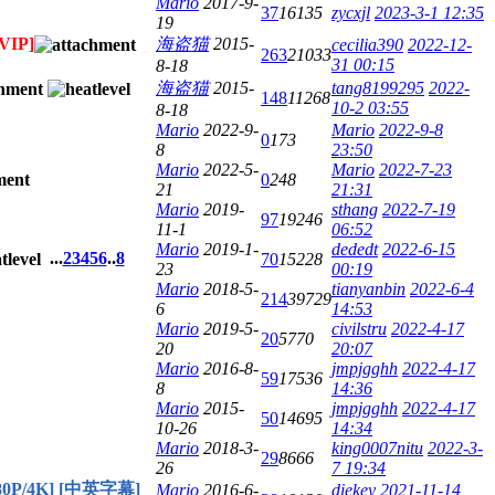
Mario
2017-9-
37
16135
zycxjl
2023-3-1 12:35
19
[VIP]
海盗猫
2015-
cecilia390
2022-12-
263
21033
31 00:15
8-18
海盗猫
2015-
tang8199295
2022-
148
11268
10-2 03:55
8-18
Mario
2022-9-
Mario
2022-9-8
0
173
8
23:50
Mario
2022-5-
Mario
2022-7-23
0
248
21
21:31
Mario
2019-
sthang
2022-7-19
97
19246
11-1
06:52
Mario
2019-1-
dededt
2022-6-15
...
2
3
4
5
6
..
8
70
15228
23
00:19
Mario
2018-5-
tianyanbin
2022-6-4
214
39729
6
14:53
Mario
2019-5-
civilstru
2022-4-17
20
5770
20
20:07
Mario
2016-8-
jmpjgghh
2022-4-17
59
17536
8
14:36
Mario
2015-
jmpjgghh
2022-4-17
50
14695
10-26
14:34
Mario
2018-3-
king0007nitu
2022-3-
29
8666
26
7 19:34
80P/4K] [中英字幕]
Mario
2016-6-
diekey
2021-11-14