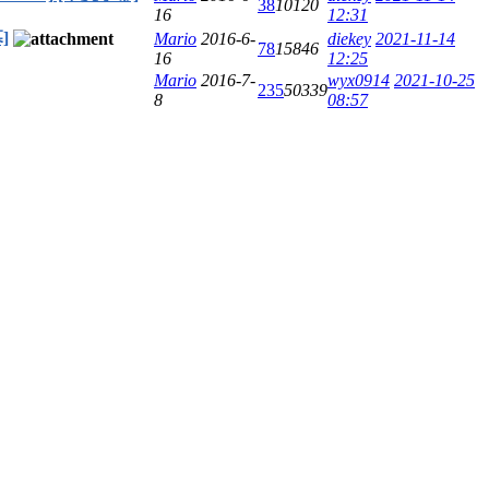
38
10120
16
12:31
]
Mario
2016-6-
diekey
2021-11-14
78
15846
16
12:25
Mario
2016-7-
wyx0914
2021-10-25
235
50339
8
08:57