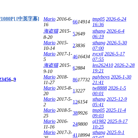
1080P] [中英字幕]
Mario
2016-6-
tmp05
2026-6-24
66
14914
16
16:36
海盗猫
2015-
sthang
2026-6-4
5
2649
06:19
8-20
Mario
2015-
sthang
2026-5-30
2
3836
10-14
07:00
Mario
2017-1-
zycxjl
2026-5-17
46
16434
5
07:55
海盗猫
2015-
leo262410
2026-2-28
6
2884
19:21
9-10
Mario
2018-
palyboys
2026-1-30
2
3
4
5
6
..
9
86
17732
11-27
21:41
Mario
2015-8-
tw8888
2026-1-5
1
3227
20
00:01
Mario
2017-5-
sthang
2025-12-9
12
6154
2
05:41
Mario
2018-5-
tmp05
2025-11-4
38
9926
25
09:03
Mario
2016-
gl1982
2025-9-17
24
9800
11-16
10:25
Mario
2017-3-
sthang
2025-9-1
41
18994
25
07:07