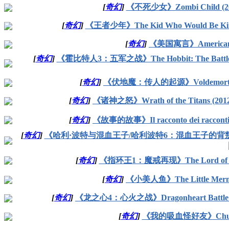
[
奇幻
]
《不死少女》Zombi Child (20
[
奇幻
]
《王者少年》The Kid Who Would Be King
[
奇幻
]
《美国寓言》American Fab
[
奇幻
]
《霍比特人3：五军之战》The Hobbit: The Battle of t
[
奇幻
]
《伏地魔：传人的起源》Voldemort: Origi
[
奇幻
]
《诸神之怒》Wrath of the Titans (2012
[
奇幻
]
《故事的故事》Il racconto dei racconti
[
奇幻
]
《哈利·波特与混血王子/哈利波特6：混血王子的背叛》Harry Potter
[
奇幻
]
《指环王1：魔戒再现》The Lord of the Rin
[
奇幻
]
《小美人鱼》The Little Mermai
[
奇幻
]
《龙之心4：心火之战》Dragonheart Battle for th
[
奇幻
]
《我的吸血怪好友》Chupa (2