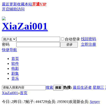
最近更新
收藏本站
开通VIP
开启辅助访问
找回密码
自动登录
密码
立即注册
登录
快捷导航
首页
软件
电影
剧集
音乐
搜索
热搜:
最后生还者
星期三
搜索
XiaZai001
»
首页
今日:
2
|
昨日:
7
|
帖子:
444729
|
会员:
195901
|
欢迎新会员:
Sergey