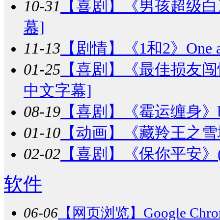
10-31
【喜剧】
《男孩超级白》Güe
幕]
11-13
【剧情】
《1和2》One a
01-25
【喜剧】
《最佳损友闯情关》
中文字幕]
08-19
【喜剧】
《霉运缠身》bad 
01-10
【动画】
《藏羚王之雪域精灵
02-02
【喜剧】
《保你平安》(20
软件
06-06
【网页浏览】
Google Chr