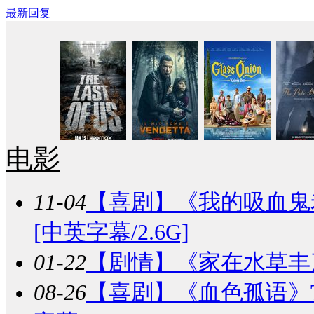
最新回复
电影
11-04
【喜剧】
《我的吸血鬼老板》B
[中英字幕/2.6G]
01-22
【剧情】
《家在水草丰茂的
08-26
【喜剧】
《血色孤语》The V