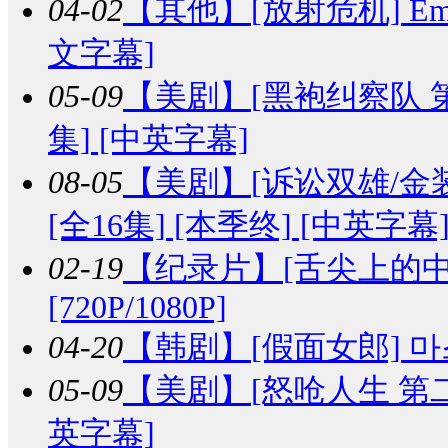
04-02
【其他】
[放射危机] Emerg
文字幕]
05-09
【美剧】
[黑袍纠察队 第四季]
集] [中英字幕]
08-05
【美剧】
[诉讼双雄/金装律师
[全16集] [本季终] [中英字幕
02-19
【纪录片】
[舌尖上的中国
[720P/1080P]
04-20
【韩剧】
[假面女郎] 마스
05-09
【美剧】
[怒呛人生 第二季] 
英字幕]