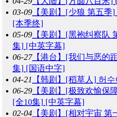
04-29
【大陆】
[方圆八百米] (
03-09
【美剧】
[少狼 第五季] Tee
[本季终]
05-09
【美剧】
[黑袍纠察队 第二季]
集] [中英字幕]
06-27
【港台】
[我们与恶的距离
集] [国语中字]
04-21
【韩剧】
[稻草人] 허수아
06-29
【美剧】
[极致欢愉保障] Ma
[全10集] [中英字幕]
02-04
【美剧】
[相对宇宙 第一季] 