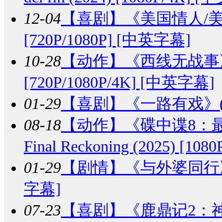
12-04
【喜剧】
《美国情人/美国女主
[720P/1080P] [中英字幕]
10-28
【动作】
《西线无战事》Im W
[720P/1080P/4K] [中英字幕]
01-29
【喜剧】
《一路有戏》(2
08-18
【动作】
《碟中谍8：最终清算
Final Reckoning (2025) [1
01-29
【剧情】
《与外婆同行》Gra
字幕]
07-23
【喜剧】
《鹿鼎记2：神龙