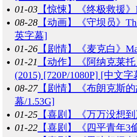
01-03
【惊悚】
《终极救援》Extr
08-28
【动画】
《守坝员》The Da
英字幕]
01-26
【剧情】
《麦克白》Macbe
01-21
【动作】
《阿纳克莱托：特务密
(2015) [720P/1080P] [中文字
08-27
【剧情】
《布朗克斯的故事》
幕/1.53G]
01-25
【喜剧】
《万万没想到》(2
01-22
【喜剧】
《四平青年3偷天