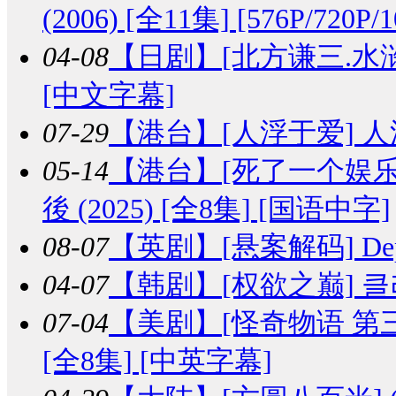
(2006) [全11集] [576P/720P
04-08
【日剧】
[北方谦三.水浒传
[中文字幕]
07-29
【港台】
[人浮于爱] 人浮
05-14
【港台】
[死了一个娱
後 (2025) [全8集] [国语中字]
08-07
【英剧】
[悬案解码] Dep
04-07
【韩剧】
[权欲之巅] 클라
07-04
【美剧】
[怪奇物语 第三季] S
[全8集] [中英字幕]