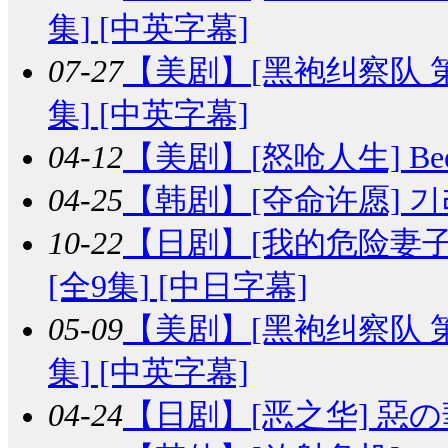
集] [中英字幕]
07-27
【美剧】
[黑袍纠察队 第一季]
集] [中英字幕]
04-12
【美剧】
[怒呛人生] Bee
04-25
【韩剧】
[夺命许愿] 기리
10-22
【日剧】
[我的危险妻子/
[全9集] [中日字幕]
05-09
【美剧】
[黑袍纠察队 第五季]
集] [中英字幕]
04-24
【日剧】
[恶之华] 惡の華