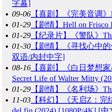
字幕]
09-06
【喜剧】
《完美音调》Pitch
01-29
【剧情】
Hell on Frisco
01-29
【纪录片】
《警队》The Fo
01-30
【剧情】
《寻找心中的你/王
双语/内封中字]
08-16
【喜剧】
《白日梦想家
Secret Life of Walter Mitty
01-29
【剧情】
《名利场》The Ho
11-03
【科幻】
《天启Z：完结的起点
del fin (2024) [1080P/4K]