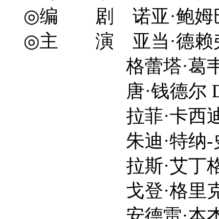
◎编 剧 诺亚·鲍姆巴赫 Noa
◎主 演 亚当·德赖弗 Ad
格蕾塔·葛韦格 Gre
唐·钱德尔 Don C
拉菲·卡西迪 Raffe
朱迪·特纳-史密斯 Jod
拉斯·艾丁格 Lars 
戈登·格里克 Gideo
安德雷·本杰明 Andr