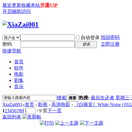
最近更新
收藏本站
开通VIP
开启辅助访问
找回密码
自动登录
密码
立即注册
登录
快捷导航
首页
软件
电影
剧集
音乐
搜索
热搜:
最后生还者
星期三
搜索
XiaZai001
»
首页
›
影视
›
高清电影
›
《白噪音》White Noise (2022) 
1
2
3
4
5
6
7
8
9
/ 9 页
下一页
返回列表