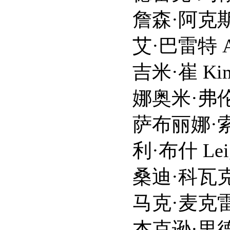
詹森·阿克斯 Jense
艾·巴雷特 Ai Ba
吉米·崔 Kimmy
娜奥米·弗伦内特 Nao
萨布丽娜·索丁 Sabr
利·布什 Leigh 
桑迪·科瓦克 Sand
马克·麦克雷 Mark
杰克逊·里德 Jacks