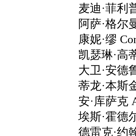
麦迪·菲利普斯 Maddi
阿萨·格尔曼 Asa 
康妮·缪 Conni
凯瑟琳·高蒂尔 Kathe
大卫·安德鲁斯 Davi
蒂龙·本斯金 Tyron
安·库萨克 Ann C
埃斯·霍德尔莫瑟 Ess
德雷克·约翰斯 Der