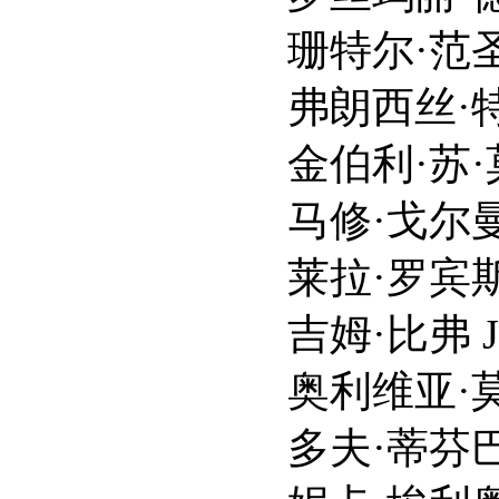
珊特尔·范圣滕 Shant
弗朗西丝·特纳 Fran
金伯利·苏·莫里 Kimb
马修·戈尔曼 Matth
莱拉·罗宾斯 Laila
吉姆·比弗 Jim B
奥利维亚·莫兰丁 Oli
多夫·蒂芬巴奇 Dov 