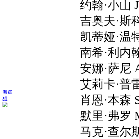
约翰·小山 John 
吉奥夫·斯科维尔 Geo
凯蒂娅·温特 Katia
南希·利内翰 Nancy
安娜·萨尼 Ana 
艾莉卡·普雷沃斯特 Er
海盗
肖恩·本森 Shaun
猫
默里·弗罗 Murray
马克·查尔斯·考林 Mar