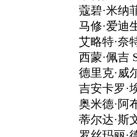
蔻碧·米纳菲 Colby
马修·爱迪生 Matth
艾略特·奈特 Ellio
西蒙·佩吉 Simon
德里克·威尔逊 Der
吉安卡罗·埃斯波西托 Gi
奥米德·阿布塔西 Om
蒂尔达·斯文顿 Tild
罗丝玛丽·德薇特 Ros