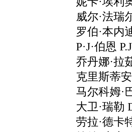
妮卡·埃利奥特 Nnek
威尔·法瑞尔 Will 
罗伯·本内迪克特 Ro
P·J·伯恩 P.J. B
乔丹娜·拉茹瓦 Jord
克里斯蒂安·凯耶斯 Ch
马尔科姆·巴雷特 Mal
大卫·瑞勒 David
劳拉·德卡特莱特 Laur