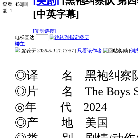
[美剧]
[黑袍纠察队 第四季] T
查看:
450
|
回
复:
1
[中英字幕]
[复制链接]
电梯直达
楼主
发表于 2026-5-9 21:13:57
|
只看该作者
|
倒
◎译 名 黑袍纠察队
◎片 名 The Boys Se
◎年 代 2024
◎产 地 美国