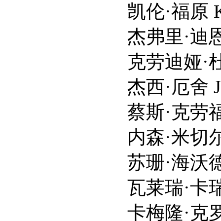
凯伦·福原 Karen 
杰弗里·迪恩·摩根 Jef
克劳迪娅·杜米特 Cla
杰西·厄舍 Jessie
蔡斯·克劳福德 Chac
内森·米切尔 Nathan
苏珊·海沃德 Susan
瓦莱瑞·卡瑞 Valor
卡梅隆·克罗维蒂 Cam