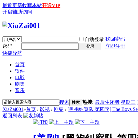
最近更新
收藏本站
开通VIP
开启辅助访问
找回密码
自动登录
密码
立即注册
登录
快捷导航
首页
软件
电影
剧集
音乐
搜索
热搜:
最后生还者
星期三
搜索
XiaZai001
»
首页
›
影视
›
剧集
›
[黑袍纠察队 第四季] The Boys Season
返回列表