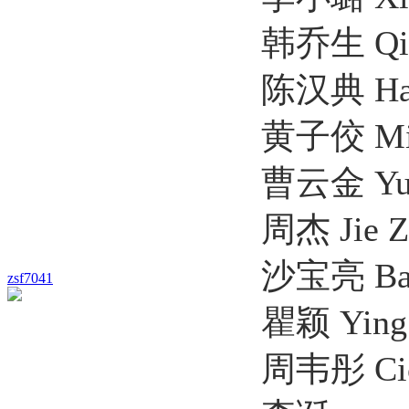
韩乔生 Qiaoshe
陈汉典 Han Dia
黄子佼 Mickey
曹云金 YunJin
周杰 Jie Zh
沙宝亮 Baolian
zsf7041
瞿颖 Ying 
周韦彤 Cica 