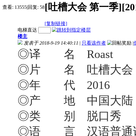
[吐槽大会 第一季][2016]
查看:
13555
|
回复:
58
[复制链接]
电梯直达
楼主
发表于 2018-9-19 14:40:11
|
只看该作者
|
◎译 名 Roast
◎片 名 吐槽大会 
◎年 代 2016
◎产 地 中国大陆
◎类 别 脱口秀
◎语 言 汉语普通