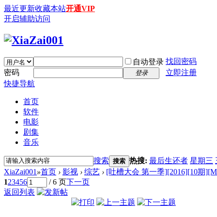
最近更新
收藏本站
开通VIP
开启辅助访问
找回密码
自动登录
密码
立即注册
登录
快捷导航
首页
软件
电影
剧集
音乐
搜索
热搜:
最后生还者
星期三
搜索
XiaZai001
»
首页
›
影视
›
综艺
›
[吐槽大会 第一季][2016][10期][MP4
1
2
3
4
5
6
/ 6 页
下一页
返回列表