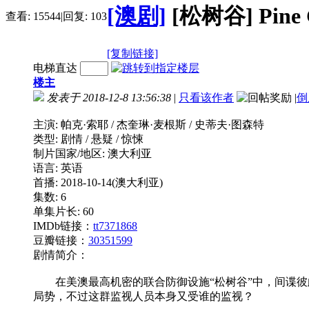
[澳剧]
[松树谷] Pine
查看:
15544
|
回复:
103
[复制链接]
电梯直达
楼主
发表于 2018-12-8 13:56:38
|
只看该作者
|
倒
主演: 帕克·索耶 / 杰奎琳·麦根斯 / 史蒂夫·图森特
类型: 剧情 / 悬疑 / 惊悚
制片国家/地区: 澳大利亚
语言: 英语
首播: 2018-10-14(澳大利亚)
集数: 6
单集片长: 60
IMDb链接：
tt7371868
豆瓣链接：
30351599
剧情简介：
在美澳最高机密的联合防御设施“松树谷”中，间谍彼
局势，不过这群监视人员本身又受谁的监视？