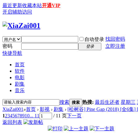
最近更新
收藏本站
开通VIP
开启辅助访问
找回密码
自动登录
密码
立即注册
登录
快捷导航
首页
软件
电影
剧集
音乐
搜索
热搜:
最后生还者
星期三
搜索
XiaZai001
»
首页
›
影视
›
剧集
›
[松树谷] Pine Gap (2018) [全6集
1
2
3
4
5
6
7
8
9
10
... 11
/ 11 页
下一页
返回列表