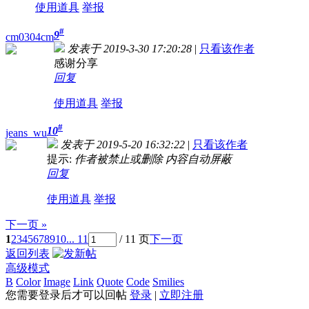
使用道具
举报
#
9
cm0304cm
发表于 2019-3-30 17:20:28
|
只看该作者
感谢分享
回复
使用道具
举报
#
10
jeans_wu
发表于 2019-5-20 16:32:22
|
只看该作者
提示:
作者被禁止或删除 内容自动屏蔽
回复
使用道具
举报
下一页 »
1
2
3
4
5
6
7
8
9
10
... 11
/ 11 页
下一页
返回列表
高级模式
B
Color
Image
Link
Quote
Code
Smilies
您需要登录后才可以回帖
登录
|
立即注册