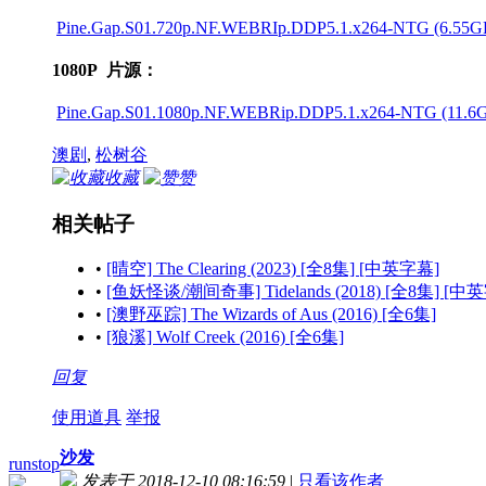
Pine.Gap.S01.720p.NF.WEBRIp.DDP5.1.x264-NTG (6.55GB)
1080P 片源：
Pine.Gap.S01.1080p.NF.WEBRip.DDP5.1.x264-NTG (11.6GB
澳剧
,
松树谷
收藏
赞
相关帖子
•
[晴空] The Clearing (2023) [全8集] [中英字幕]
•
[鱼妖怪谈/潮间奇事] Tidelands (2018) [全8集] [中
•
[澳野巫踪] The Wizards of Aus (2016) [全6集]
•
[狼溪] Wolf Creek (2016) [全6集]
回复
使用道具
举报
沙发
runstop
发表于 2018-12-10 08:16:59
|
只看该作者