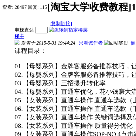
[淘宝大学收费教程]1
查看:
28497
|
回复:
115
[复制链接]
电梯直达
楼主
发表于 2015-5-31 19:44:24
|
只看该作者
|
倒
课程目录：
01.【母婴系列】金牌客服必备推荐技巧，让
02.【母婴系列】金牌客服必备推荐技巧，让
03.【母婴系列】三招提升转化率
04.【母婴系列】直通车优化，花小钱赚大
05.【女装系列】直通车操作 直通车选款（
06.【女装系列】直通车操作 直通车选款（
07.【女装系列】直通车操作 关键词选择及
08.【女装系列】直通车操作 质量得分优化
09.【女装系列】直通车操作SOP-NO.4点