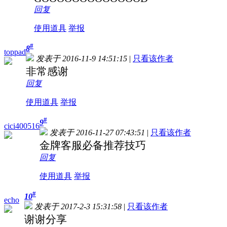
回复
使用道具
举报
#
8
toppad
发表于 2016-11-9 14:51:15
|
只看该作者
非常感谢
回复
使用道具
举报
#
9
cici400516
发表于 2016-11-27 07:43:51
|
只看该作者
金牌客服必备推荐技巧
回复
使用道具
举报
#
10
echo
发表于 2017-2-3 15:31:58
|
只看该作者
谢谢分享