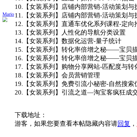
10.【女装系列】店铺内部营销-活动策划
Mario
11.【女装系列】店铺内部营销-活动策划
12.【女装系列】直通车优化系列课程-定向
13.【女装系列】人性化的导航分类设置
14.【女装系列】数据化运营-量子统计
15.【女装系列】转化率倍增之秘——宝贝
16.【女装系列】转化率倍增之秘——宝贝
17.【女装系列】购物分享网站-匹配度与
18.【女装系列】会员营销管理
19.【女装系列】免费引流小秘密-自然搜索
20.【女装系列】引流之道—淘宝客疯狂成
下载地址：
游客，如果您要查看本帖隐藏内容请
回复
，