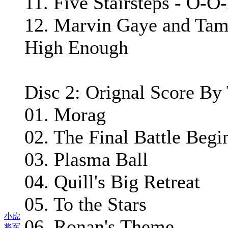
11. Five Stairsteps - O-O
12. Marvin Gaye and Tamm
High Enough
Disc 2: Orignal Score By 
01. Morag
02. The Final Battle Begi
03. Plasma Ball
04. Quill's Big Retreat
05. To the Stars
小虎
06. Ronan's Theme
将军