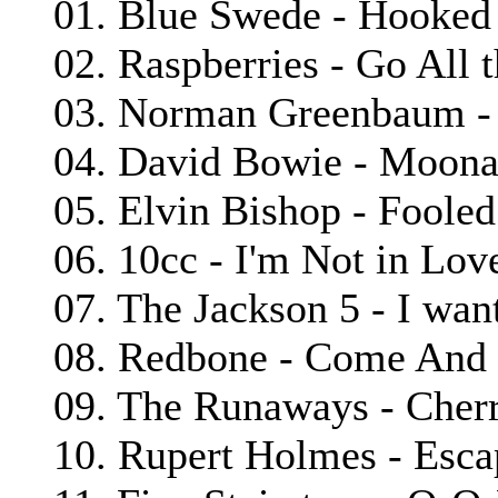
01. Blue Swede - Hooked 
02. Raspberries - Go All 
03. Norman Greenbaum - S
04. David Bowie - Moon
05. Elvin Bishop - Foole
06. 10cc - I'm Not in Lov
07. The Jackson 5 - I wa
08. Redbone - Come And 
09. The Runaways - Che
10. Rupert Holmes - Esca