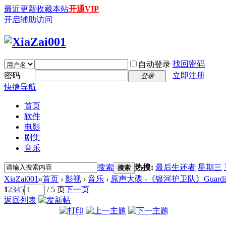
最近更新
收藏本站
开通VIP
开启辅助访问
找回密码
自动登录
密码
立即注册
登录
快捷导航
首页
软件
电影
剧集
音乐
搜索
热搜:
最后生还者
星期三
搜索
XiaZai001
»
首页
›
影视
›
音乐
›
原声大碟 -《银河护卫队》Guardians of 
1
2
3
4
5
/ 5 页
下一页
返回列表