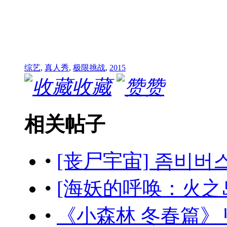
综艺
,
真人秀
,
极限挑战
,
2015
收藏
赞
相关帖子
•
[丧尸宇宙] 좀비버스 (
•
[海妖的呼唤：火之岛生存
•
《小森林 冬春篇》リトル