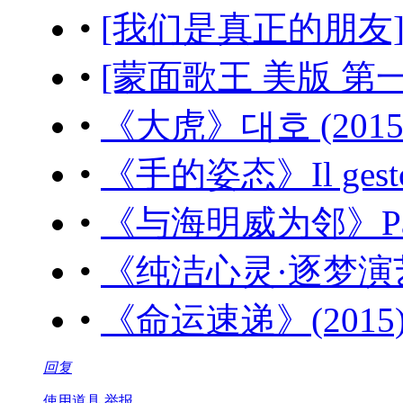
•
[我们是真正的朋友] (2
•
[蒙面歌王 美版 第一季] Th
•
《大虎》대호 (2015) 
•
《手的姿态》Il gesto d
•
《与海明威为邻》Papa 
•
《纯洁心灵·逐梦演艺圈》
•
《命运速递》(2015) 
回复
使用道具
举报