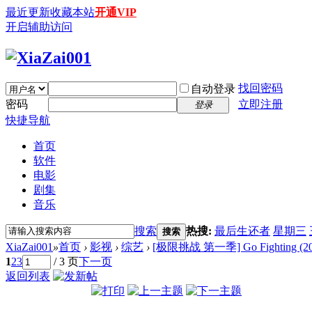
最近更新
收藏本站
开通VIP
开启辅助访问
找回密码
自动登录
密码
立即注册
登录
快捷导航
首页
软件
电影
剧集
音乐
搜索
热搜:
最后生还者
星期三
搜索
XiaZai001
»
首页
›
影视
›
综艺
›
[极限挑战 第一季] Go Fighting (2015
1
2
3
/ 3 页
下一页
返回列表