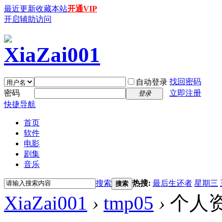
最近更新
收藏本站
开通VIP
开启辅助访问
找回密码
自动登录
密码
立即注册
登录
快捷导航
首页
软件
电影
剧集
音乐
搜索
热搜:
最后生还者
星期三
搜索
XiaZai001
›
tmp05
›
个人