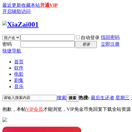
最近更新
收藏本站
开通VIP
开启辅助访问
找回密码
自动登录
密码
立即注册
登录
快捷导航
首页
软件
电影
剧集
音乐
搜索
热搜:
最后生还者
星期三
搜索
抱歉，本帖
VIP会员
才能浏览，VIP免金币免回复下载全站资源