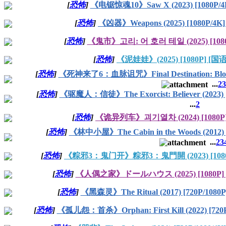
[
恐怖
]
《电锯惊魂10》Saw X (2023) [1080P/
[
恐怖
]
《凶器》Weapons (2025) [1080P/4
[
恐怖
]
《鬼市》고리: 어 호러 테일 (2025) [108
[
恐怖
]
《泥娃娃》(2025) [1080P] [国
[
恐怖
]
《死神来了6：血脉诅咒》Final Destination: Bloodl
...
2
3
[
恐怖
]
《驱魔人：信徒》The Exorcist: Believer (2023)
...
2
[
恐怖
]
《诡异列车》괴기열차 (2024) [1080P
[
恐怖
]
《林中小屋》The Cabin in the Woods (2012) 
...
2
3
[
恐怖
]
《粽邪3：鬼门开》粽邪3：鬼門開 (2023) [1080
[
恐怖
]
《人偶之家》ドールハウス (2025) [1080P]
[
恐怖
]
《黑森灵》The Ritual (2017) [720P/108
[
恐怖
]
《孤儿怨：首杀》Orphan: First Kill (2022) [720