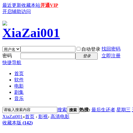
最近更新
收藏本站
开通VIP
开启辅助访问
找回密码
自动登录
密码
立即注册
登录
快捷导航
首页
软件
电影
剧集
音乐
搜索
热搜:
最后生还者
星期三
搜索
XiaZai001
»
首页
›
影视
›
高清电影
收藏本版
(
142
)