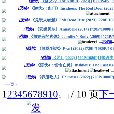
[
恐怖
]
《修女2》The Nun II (2023) [1080P/4K
[
恐怖
]
《潜伏5：红门》Insidious: The Red Door (2023)
[
恐怖
]
《鬼玩人崛起》Evil Dead Rise (2023) [720P/1
[
恐怖
]
《安娜贝尔》Annabelle (2014) [720P/1080P
[
恐怖
]
《詹妮弗的肉体》Jennifer's Body (2009) [576P/
...
2
3
4
5
6
..
[
恐怖
]
《欲珠/珀尔》Pearl (2022) [720P/1080P/4
[
恐怖
]
《咒》(2022) [720P/1080P] [国语
[
恐怖
]
《潜伏4：锁命亡灵》Insidious: The Last Key 
...
[
恐怖
]
《养鬼吃人》Hellraiser (2022) [720P/1080
下一页 »
1
2
3
4
5
6
7
8
9
10
/ 10 页
下