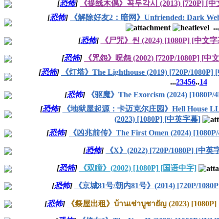
[
恐怖
]
《提线木偶》꼭두각시 (2013) [720P] [
[
恐怖
]
《解除好友2：暗网》Unfriended: Dark Web (
...
[
恐怖
]
《尸咒》씬 (2024) [1080P] [中文字
[
恐怖
]
《咒怨》呪怨 (2002) [720P/1080P] [中
[
恐怖
]
《灯塔》The Lighthouse (2019) [720P/1080P
...
2
3
4
5
6
..
14
[
恐怖
]
《驱魔》The Exorcism (2024) [1080P
[
恐怖
]
《地狱屋起源：卡迈克尔庄园》Hell House LLC Orig
(2023) [1080P] [中英字幕]
[
恐怖
]
《凶兆前传》The First Omen (2024) [1080
[
恐怖
]
《X》(2022) [720P/1080P] [中英
[
恐怖
]
《双瞳》(2002) [1080P] [国语中字]
[
恐怖
]
《京城81号/朝内81号》(2014) [720P/1080
[
恐怖
]
《祭屋出租》บ้านเช่าบูชายัญ (2023) [1080