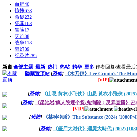
血腥
40
惊悚
678
悬疑
232
犯罪
168
冒险
17
灾难
38
战争
118
奇幻
89
纪录片
285
新窗
全部主题
最新
热门
热帖
精华
更多
作者
回复/查看
最后
隐藏置顶帖
[
恐怖
]
《木乃伊》Lee Cronin's The Mumm
[VIP]
[
恐怖
]
《山忌 黄衣小飞侠》山忌 黃衣小飛俠 (2025) [1
[
恐怖
]
《昆池岩/疯人院逐个捉/鬼病院：灵异直播》곤지암 (201
[VIP]
[
恐怖
]
《某种物质》The Substance (2024) [1080P
[
恐怖
]
《僵尸大时代》殭屍大時代 (2002) [1080