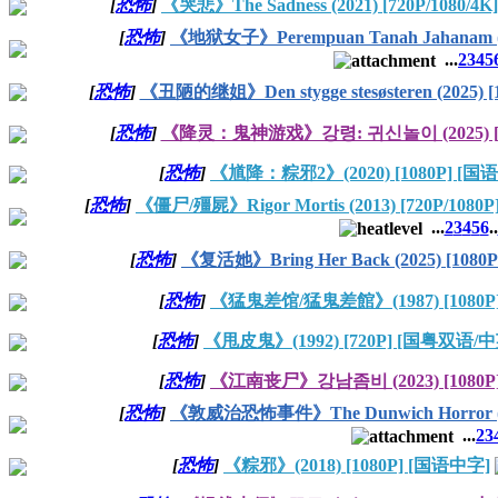
[
恐怖
]
《哭悲》The Sadness (2021) [720P/1080/
[
恐怖
]
《地狱女子》Perempuan Tanah Jahanam (2
...
2
3
4
5
[
恐怖
]
《丑陋的继姐》Den stygge stesøsteren (2025) 
[
恐怖
]
《降灵：鬼神游戏》강령: 귀신놀이 (2025) [1
[
恐怖
]
《馗降：粽邪2》(2020) [1080P] [国
[
恐怖
]
《僵尸/殭屍》Rigor Mortis (2013) [720P/10
...
2
3
4
5
6
..
[
恐怖
]
《复活她》Bring Her Back (2025) [108
[
恐怖
]
《猛鬼差馆/猛鬼差館》(1987) [1080P
[
恐怖
]
《甩皮鬼》(1992) [720P] [国粤双语/
[
恐怖
]
《江南丧尸》강남좀비 (2023) [1080P
[
恐怖
]
《敦威治恐怖事件》The Dunwich Horror (19
...
2
3
[
恐怖
]
《粽邪》(2018) [1080P] [国语中字]