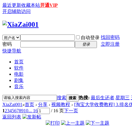
最近更新
收藏本站
开通VIP
开启辅助访问
找回密码
自动登录
密码
立即注册
登录
快捷导航
首页
软件
电影
剧集
音乐
搜索
热搜:
最后生还者
星期三
搜索
XiaZai001
»
首页
›
分享
›
视频教程
›
[淘宝大学收费教程] 3.排名优
1
2
3
4
5
6
7
8
9
10
... 16
/ 16 页
下一页
返回列表