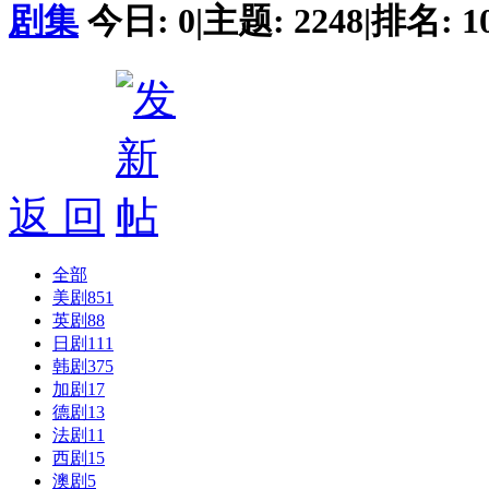
剧集
今日:
0
|
主题:
2248
|
排名:
1
返 回
全部
美剧
851
英剧
88
日剧
111
韩剧
375
加剧
17
德剧
13
法剧
11
西剧
15
澳剧
5