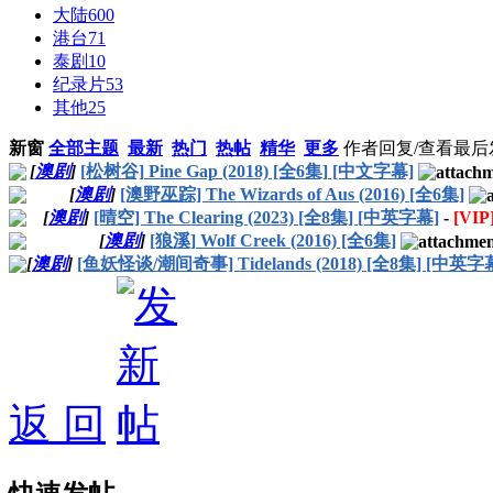
大陆
600
港台
71
泰剧
10
纪录片
53
其他
25
新窗
全部主题
最新
热门
热帖
精华
更多
作者
回复/查看
最后
[
澳剧
]
[松树谷] Pine Gap (2018) [全6集] [中文字幕]
[
澳剧
]
[澳野巫踪] The Wizards of Aus (2016) [全6集]
[
澳剧
]
[晴空] The Clearing (2023) [全8集] [中英字幕]
-
[VIP
[
澳剧
]
[狼溪] Wolf Creek (2016) [全6集]
[
澳剧
]
[鱼妖怪谈/潮间奇事] Tidelands (2018) [全8集] [中英字
返 回