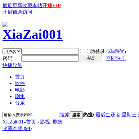
最近更新
收藏本站
开通VIP
开启辅助访问
找回密码
自动登录
密码
立即注册
登录
快捷导航
首页
软件
电影
剧集
音乐
搜索
热搜:
最后生还者
星期三
搜索
XiaZai001
»
首页
›
影视
›
剧集
收藏本版
(
94
)