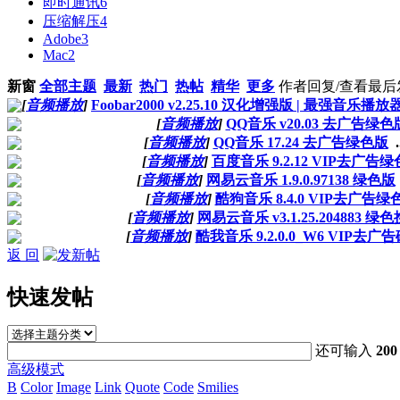
即时通讯
6
压缩解压
4
Adobe
3
Mac
2
新窗
全部主题
最新
热门
热帖
精华
更多
作者
回复/查看
最后
[
音频播放
]
Foobar2000 v2.25.10 汉化增强版 | 最强音乐播放
[
音频播放
]
QQ音乐 v20.03 去广告绿色
[
音频播放
]
QQ音乐 17.24 去广告绿色版
.
[
音频播放
]
百度音乐 9.2.12 VIP去广告
[
音频播放
]
网易云音乐 1.9.0.97138 绿色版
[
音频播放
]
酷狗音乐 8.4.0 VIP去广告绿
[
音频播放
]
网易云音乐 v3.1.25.204883 绿
[
音频播放
]
酷我音乐 9.2.0.0_W6 VIP去广
返 回
快速发帖
还可输入
200
高级模式
B
Color
Image
Link
Quote
Code
Smilies