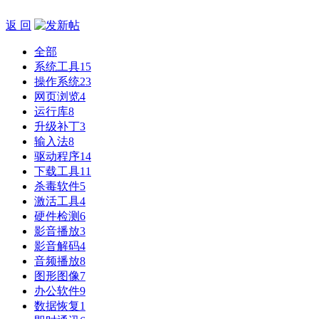
返 回
全部
系统工具
15
操作系统
23
网页浏览
4
运行库
8
升级补丁
3
输入法
8
驱动程序
14
下载工具
11
杀毒软件
5
激活工具
4
硬件检测
6
影音播放
3
影音解码
4
音频播放
8
图形图像
7
办公软件
9
数据恢复
1