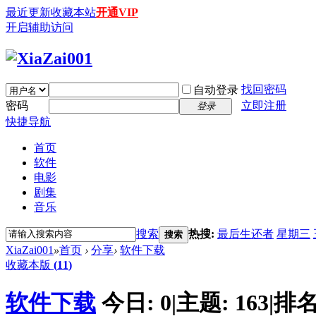
最近更新
收藏本站
开通VIP
开启辅助访问
找回密码
自动登录
密码
立即注册
登录
快捷导航
首页
软件
电影
剧集
音乐
搜索
热搜:
最后生还者
星期三
搜索
XiaZai001
»
首页
›
分享
›
软件下载
收藏本版
(
11
)
软件下载
今日:
0
|
主题:
163
|
排名