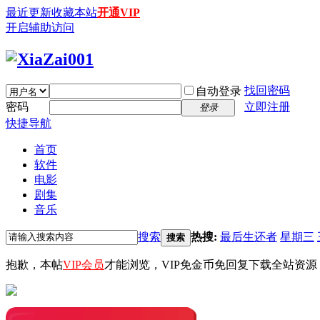
最近更新
收藏本站
开通VIP
开启辅助访问
找回密码
自动登录
密码
立即注册
登录
快捷导航
首页
软件
电影
剧集
音乐
搜索
热搜:
最后生还者
星期三
搜索
抱歉，本帖
VIP会员
才能浏览，VIP免金币免回复下载全站资源