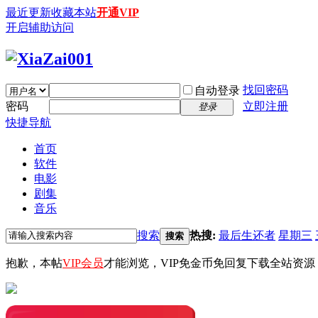
最近更新
收藏本站
开通VIP
开启辅助访问
找回密码
自动登录
密码
立即注册
登录
快捷导航
首页
软件
电影
剧集
音乐
搜索
热搜:
最后生还者
星期三
搜索
抱歉，本帖
VIP会员
才能浏览，VIP免金币免回复下载全站资源