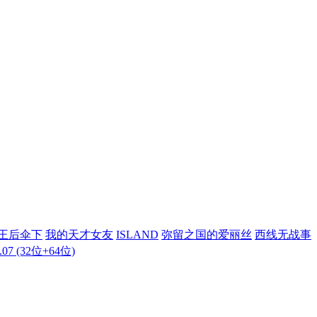
王后伞下
我的天才女友
ISLAND
弥留之国的爱丽丝
西线无战事
7 (32位+64位)