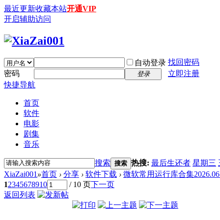
最近更新
收藏本站
开通VIP
开启辅助访问
找回密码
自动登录
密码
立即注册
登录
快捷导航
首页
软件
电影
剧集
音乐
搜索
热搜:
最后生还者
星期三
搜索
XiaZai001
»
首页
›
分享
›
软件下载
›
微软常用运行库合集2026.06.0
1
2
3
4
5
6
7
8
9
10
/ 10 页
下一页
返回列表