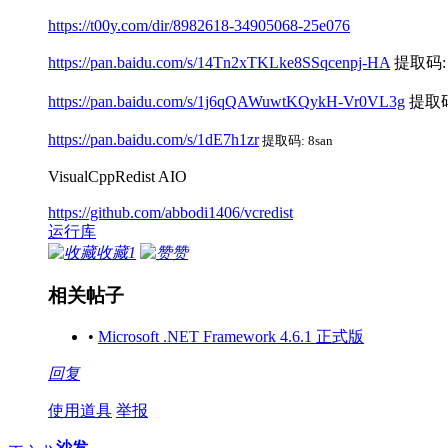
https://t00y.com/dir/8982618-34905068-25e076
https://pan.baidu.com/s/14Tn2xTKLke8SSqcenpj-HA
提取码: 
https://pan.baidu.com/s/1j6qQAWuwtKQykH-Vr0VL3g
提取码:
https://pan.baidu.com/s/1dE7h1zr
提取码: 8san
VisualCppRedist AIO
https://github.com/abbodi1406/vcredist
运行库
收藏
1
赞
相关帖子
•
Microsoft .NET Framework 4.6.1 正式版
回复
使用道具
举报
沙发