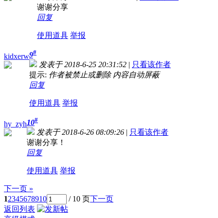
谢谢分享
回复
使用道具
举报
#
9
kidxerw
发表于 2018-6-25 20:31:52
|
只看该作者
提示:
作者被禁止或删除 内容自动屏蔽
回复
使用道具
举报
#
10
hy_zyh
发表于 2018-6-26 08:09:26
|
只看该作者
谢谢分享！
回复
使用道具
举报
下一页 »
1
2
3
4
5
6
7
8
9
10
/ 10 页
下一页
返回列表