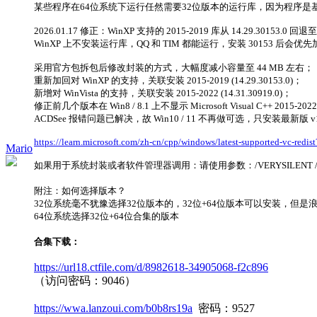
某些程序在64位系统下运行任然需要32位版本的运行库，因为程序是基于32
2026.01.17 修正：WinXP 支持的 2015-2019 库从 14.29.30153.0 
WinXP 上不安装运行库，QQ 和 TIM 都能运行，安装 30153 后会
采用官方包拆包后修改封装的方式，大幅度减小容量至 44 MB 左右；
重新加回对 WinXP 的支持，关联安装 2015-2019 (14.29.30153.0)；
新增对 WinVista 的支持，关联安装 2015-2022 (14.31.30919.0)；
修正前几个版本在 Win8 / 8.1 上不显示 Microsoft Visual C++ 2015
ACDSee 报错问题已解决，故 Win10 / 11 不再做可选，只安装最新版 v14 (1
https://learn.microsoft.com/zh-cn/cpp/windows/latest-supported-vc-redi
Mario
如果用于系统封装或者软件管理器调用：请使用参数：/VERYSILENT /NORE
附注：如何选择版本？
32位系统毫不犹豫选择32位版本的，32位+64位版本可以安装，但是
64位系统选择32位+64位合集的版本
合集下载：
https://url18.ctfile.com/d/8982618-34905068-f2c896
（访问密码：9046）
https://wwa.lanzoui.com/b0b8rs19a
密码：9527