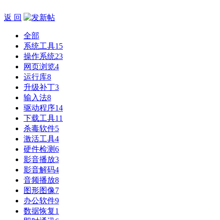
返 回
全部
系统工具
15
操作系统
23
网页浏览
4
运行库
8
升级补丁
3
输入法
8
驱动程序
14
下载工具
11
杀毒软件
5
激活工具
4
硬件检测
6
影音播放
3
影音解码
4
音频播放
8
图形图像
7
办公软件
9
数据恢复
1