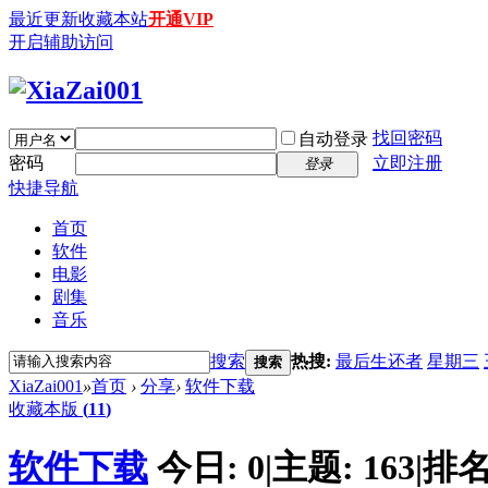
最近更新
收藏本站
开通VIP
开启辅助访问
找回密码
自动登录
密码
立即注册
登录
快捷导航
首页
软件
电影
剧集
音乐
搜索
热搜:
最后生还者
星期三
搜索
XiaZai001
»
首页
›
分享
›
软件下载
收藏本版
(
11
)
软件下载
今日:
0
|
主题:
163
|
排名