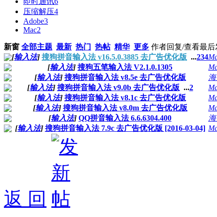
即时通讯
6
压缩解压
4
Adobe
3
Mac
2
新窗
全部主题
最新
热门
热帖
精华
更多
作者
回复/查看
最后
[
输入法
]
搜狗拼音输入法 v16.5.0.3885 去广告优化版
...
2
3
4
Ma
[
输入法
]
搜狗五笔输入法 V2.1.0.1305
Ma
[
输入法
]
搜狗拼音输入法 v8.5e 去广告优化版
海
[
输入法
]
搜狗拼音输入法 v9.0b 去广告优化版
...
2
Ma
[
输入法
]
搜狗拼音输入法 v8.1c 去广告优化版
Ma
[
输入法
]
搜狗拼音输入法 v8.0m 去广告优化版
Ma
[
输入法
]
QQ拼音输入法 6.6.6304.400
海
[
输入法
]
搜狗拼音输入法 7.9c 去广告优化版 [2016-03-04]
Ma
返 回