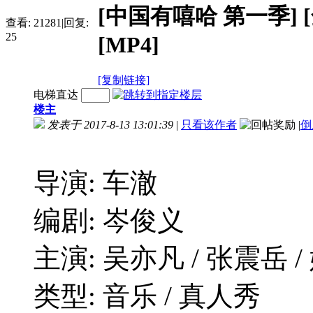
[中国有嘻哈 第一季] [全1
查看:
21281
|
回复:
25
[MP4]
[复制链接]
电梯直达
楼主
发表于 2017-8-13 13:01:39
|
只看该作者
|
倒
导演: 车澈
编剧: 岑俊义
主演: 吴亦凡 / 张震岳 /
类型: 音乐 / 真人秀