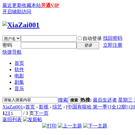
最近更新
收藏本站
开通VIP
开启辅助访问
找回密码
自动登录
密码
立即注册
登录
快捷导航
首页
软件
电影
剧集
音乐
搜索
热搜:
最后生还者
星期三
搜索
XiaZai001
»
首页
›
影视
›
综艺
›
[中国有嘻哈 第一季] [全12期] (2017
1
2
3
/ 3 页
下一页
返回列表