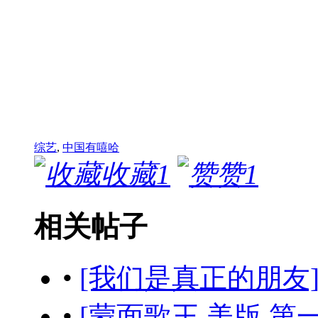
综艺
,
中国有嘻哈
收藏
1
赞
1
相关帖子
•
[我们是真正的朋友] (2
•
[蒙面歌王 美版 第一季] Th