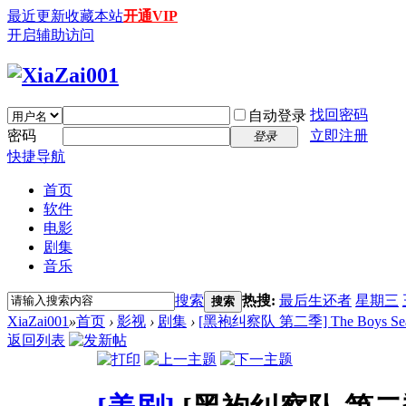
最近更新
收藏本站
开通VIP
开启辅助访问
找回密码
自动登录
密码
立即注册
登录
快捷导航
首页
软件
电影
剧集
音乐
搜索
热搜:
最后生还者
星期三
搜索
XiaZai001
»
首页
›
影视
›
剧集
›
[黑袍纠察队 第二季] The Boys Season
返回列表