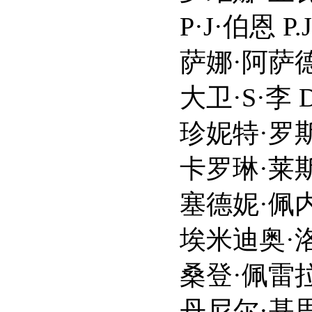
P·J·伯恩 P.J. B
萨娜·阿萨德 San
大卫·S·李 David 
珍妮特·罗斯·阮 Jane
卡罗琳·莱斯利 Carol
塞德妮·佩内 Cydne
埃米迪奥·洛佩斯 Em
桑登·佩雷拉 Sande
丹尼尔·基思·莫里森 Dan