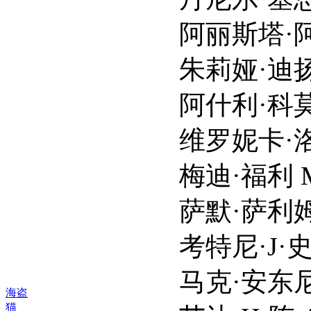
阿丽斯塔·阿欣 Aris
朱莉娅·迪扬 Juli
阿什利·科莫 Ashl
维罗妮卡·洛 Vero
梅迪·福利 Maddy
萨默·萨利姆 Same
考特尼·J·史蒂文斯 Cou
马克·安东尼·克鲁帕 Ma
海盗
猫