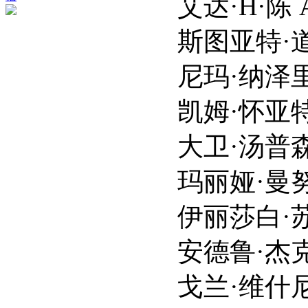
艾达·H·陈 Ada H
斯图亚特·道林 Stua
尼玛·纳泽里 Neem
凯姆·怀亚特·麦肯齐 K
大卫·汤普森 David
玛丽娅·曼努诺斯 Mar
伊丽莎白·苏 Elisa
安德鲁·杰克森 Andr
戈兰·维什尼奇 Gora