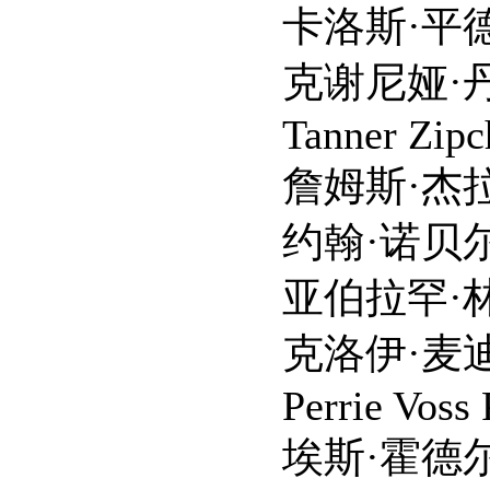
卡洛斯·平德 Carlo
克谢尼娅·丹妮拉·哈尔拉莫娃
Tanner Zipchen T
詹姆斯·杰拉尔德·希克斯 
约翰·诺贝尔 John
亚伯拉罕·林 Abra
克洛伊·麦迪逊 Chlo
Perrie Voss Perr
埃斯·霍德尔莫瑟 Ess