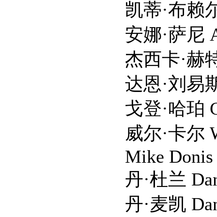
凯蒂·布赖尔 Katy
安娜·萨尼 Ana 
杰西卡·赫特 Jessi
达恩·刘易斯 Dawn
戈登·哈珀 Gordon
威尔·卡尔 Will 
Mike Donis Mik
丹·杜兰 Dan D
丹·麦凯 Dan M