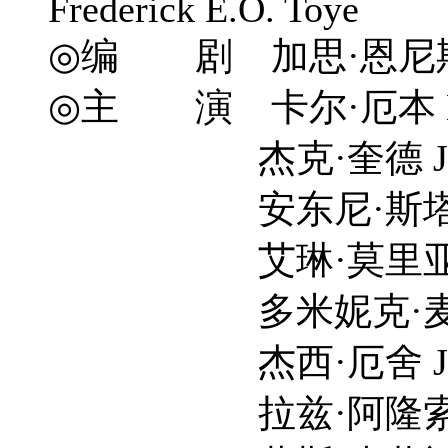
Frederick E.O. Toye
◎编 剧 加思·恩尼斯 Garth
◎主 演 卡尔·厄本 Kar
杰克·奎德 Jack 
安东尼·斯塔尔 Anto
艾琳·莫里亚蒂 Erin
多米妮克·麦克艾丽戈特 D
杰西·厄舍 Jessie
拉兹·阿隆索 Laz 