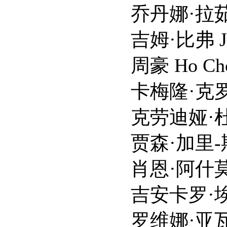
乔丹娜·拉茹瓦 Jord
吉姆·比弗 Jim B
周豪 Ho Cho
卡梅隆·克罗维蒂 Cam
克劳迪娅·杜米特 Cla
贾森·加里-斯坦福德 Ja
肖恩·阿什莫 Shaw
吉安卡罗·埃斯波西托 Gi
罗维娜·亚瓦里 Lovi