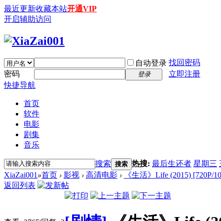
最近更新
收藏本站
开通VIP
开启辅助访问
找回密码
自动登录
密码
立即注册
登录
快捷导航
首页
软件
电影
剧集
音乐
搜索
热搜:
最后生还者
星期三
搜索
XiaZai001
»
首页
›
影视
›
高清电影
›
《生活》Life (2015) [720P/
返回列表