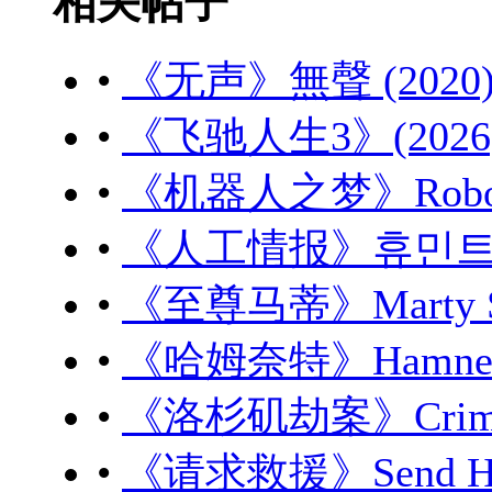
相关帖子
•
《无声》無聲 (2020) 
•
《飞驰人生3》(2026) 
•
《机器人之梦》Robot Dr
•
《人工情报》휴민트 (20
•
《至尊马蒂》Marty Sup
•
《哈姆奈特》Hamnet (
•
《洛杉矶劫案》Crime 1
•
《请求救援》Send Help