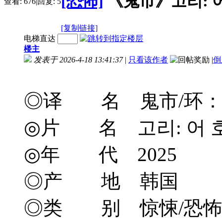
[恐怖]
《鬼市》고리: 어 호
查看:
676
|
回复:
5
[复制链接]
电梯直达
楼主
发表于 2026-4-18 13:41:37
|
只看该作者
|
倒
◎译 名 鬼市/环：恐怖尾翼/
◎片 名 고리: 어 
◎年 代 2025
◎产 地 韩国
◎类 别 惊悚/恐