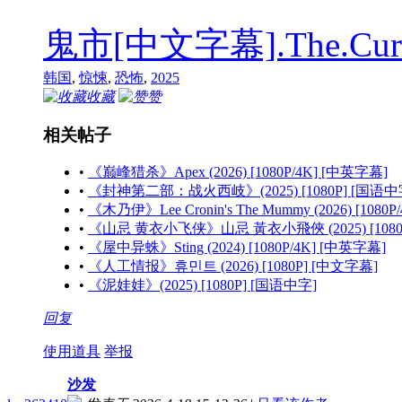
鬼市[中文字幕].The.Cursed.
韩国
,
惊悚
,
恐怖
,
2025
收藏
赞
相关帖子
•
《巅峰猎杀》Apex (2026) [1080P/4K] [中英字幕]
•
《封神第二部：战火西岐》(2025) [1080P] [国语中
•
《木乃伊》Lee Cronin's The Mummy (2026) [1080
•
《山忌 黄衣小飞侠》山忌 黃衣小飛俠 (2025) [1080
•
《屋中异蛛》Sting (2024) [1080P/4K] [中英字幕]
•
《人工情报》휴민트 (2026) [1080P] [中文字幕]
•
《泥娃娃》(2025) [1080P] [国语中字]
回复
使用道具
举报
沙发