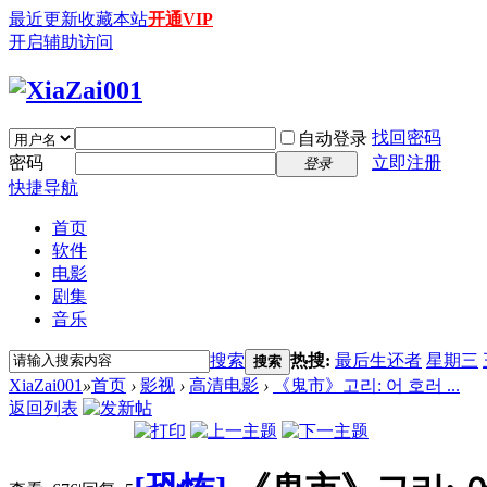
最近更新
收藏本站
开通VIP
开启辅助访问
找回密码
自动登录
密码
立即注册
登录
快捷导航
首页
软件
电影
剧集
音乐
搜索
热搜:
最后生还者
星期三
搜索
XiaZai001
»
首页
›
影视
›
高清电影
›
《鬼市》고리: 어 호러 ...
返回列表