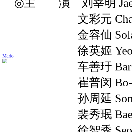
◎主 演 刘宰明 Jae-m
文彩元 Chae-wo
金容仙 Sola
徐英姬 Yeong-h
Mario
车善玗 Bar
崔普闵 Bo-min
孙周延 Son Jo
裴秀珉 Bae Su
徐智秀 Seo Ji 