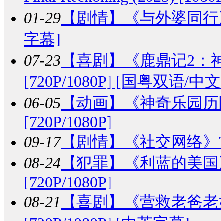
01-29
【剧情】
《与外婆同行》Gra
字幕]
07-23
【喜剧】
《鹿鼎记2：神龙
[720P/1080P] [国粤双语/中
06-05
【动画】
《神奇乐园历险记》
[720P/1080P]
09-17
【剧情】
《社交网络》The 
08-24
【犯罪】
《利蓝的美国》The 
[720P/1080P]
08-21
【喜剧】
《营救老爸老妈》Th