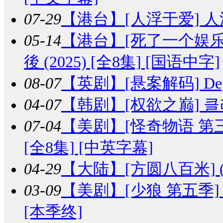
07-29
【港台】
[人浮于爱] 人浮
05-14
【港台】
[死了一个娱
後 (2025) [全8集] [国语中字]
08-07
【英剧】
[悬案解码] Dep
04-07
【韩剧】
[权欲之巅] 클라
07-04
【美剧】
[怪奇物语 第三季] S
[全8集] [中英字幕]
04-29
【大陆】
[方圆八百米] (
03-09
【美剧】
[少狼 第五季] Tee
[本季终]