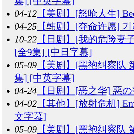
集] [中英字幕]
04-12
【美剧】
[怒呛人生] Bee
04-25
【韩剧】
[夺命许愿] 기리
10-22
【日剧】
[我的危险妻子/
[全9集] [中日字幕]
05-09
【美剧】
[黑袍纠察队 第五季]
集] [中英字幕]
04-24
【日剧】
[恶之华] 惡の華
04-02
【其他】
[放射危机] Emerg
文字幕]
05-09
【美剧】
[黑袍纠察队 第四季]