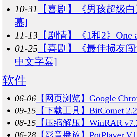
10-31
【喜剧】
《男孩超级白》Güe
幕]
11-13
【剧情】
《1和2》One a
01-25
【喜剧】
《最佳损友闯情关》
中文字幕]
软件
06-06
【网页浏览】
Google Chr
09-15
【下载工具】
BitComet 
08-15
【压缩解压】
WinRAR v
06-28
【影音播放】
PotPlaye