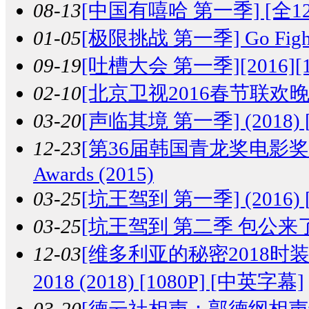
08-13
[中国有嘻哈 第一季] [全12期] 
01-05
[极限挑战 第一季] Go Fightin
09-19
[吐槽大会 第一季][2016][10
02-10
[北京卫视2016春节联欢晚会] [H
03-20
[声临其境 第一季] (2018) [
12-23
[第36届韩国青龙奖电影奖颁奖典礼]
Awards (2015)
03-25
[坑王驾到 第一季] (2016) [
03-25
[坑王驾到 第二季 包公来了] (2
12-03
[维多利亚的秘密2018时装秀] The 
2018 (2018) [1080P] [中英字幕]
03-20
[德云社相声：郭德纲相声专场演