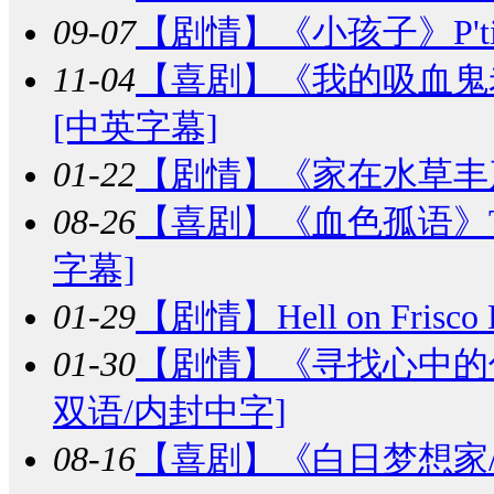
09-07
【剧情】
《小孩子》P'tit 
11-04
【喜剧】
《我的吸血鬼老板》B
[中英字幕]
01-22
【剧情】
《家在水草丰茂的
08-26
【喜剧】
《血色孤语》The V
字幕]
01-29
【剧情】
Hell on Frisco
01-30
【剧情】
《寻找心中的你/王
双语/内封中字]
08-16
【喜剧】
《白日梦想家