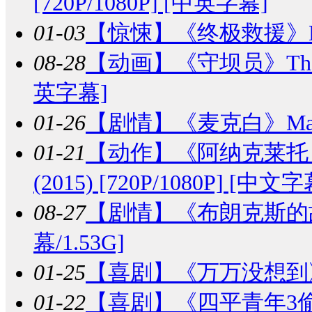
[720P/1080P] [中英字幕]
01-03
【惊悚】
《终极救援》Extr
08-28
【动画】
《守坝员》The Da
英字幕]
01-26
【剧情】
《麦克白》Macbe
01-21
【动作】
《阿纳克莱托：特务密
(2015) [720P/1080P] [中文字
08-27
【剧情】
《布朗克斯的故事》
幕/1.53G]
01-25
【喜剧】
《万万没想到》(2
01-22
【喜剧】
《四平青年3偷天