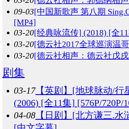
09-03
[中国新歌声 第八期 Sing.China
[MP4]
03-20
[经典咏流传] (2018) [全11期
03-20
[德云社2017全球巡演温哥华站整
03-20
[德云社相声：德云社戊戌年开箱
剧集
03-17
【英剧】
[地球脉动/行星地球
(2006) [全11集] [576P/720P
04-08
【日剧】
[北方谦三.水浒传
[中文字幕]