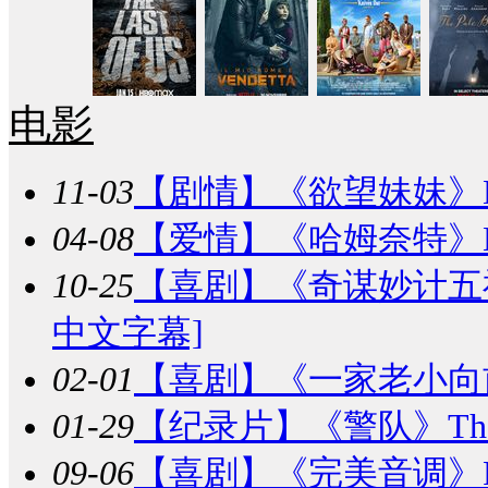
电影
11-03
【剧情】
《欲望妹妹》Desi
04-08
【爱情】
《哈姆奈特》Hamn
10-25
【喜剧】
《奇谋妙计五福星》
中文字幕]
02-01
【喜剧】
《一家老小向前冲
01-29
【纪录片】
《警队》The Fo
09-06
【喜剧】
《完美音调》Pitch