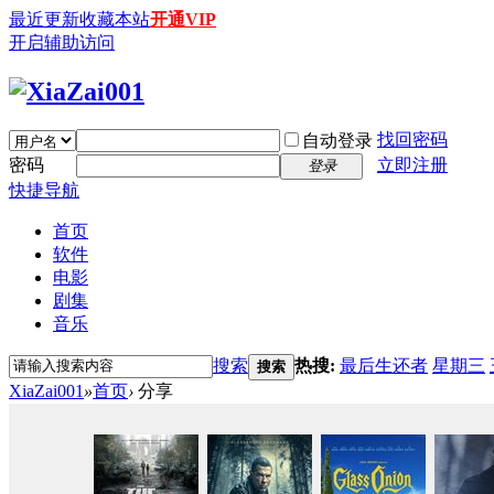
最近更新
收藏本站
开通VIP
开启辅助访问
找回密码
自动登录
密码
立即注册
登录
快捷导航
首页
软件
电影
剧集
音乐
搜索
热搜:
最后生还者
星期三
搜索
XiaZai001
»
首页
›
分享