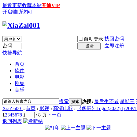
最近更新
收藏本站
开通VIP
开启辅助访问
找回密码
自动登录
密码
立即注册
登录
快捷导航
首页
软件
电影
剧集
音乐
搜索
热搜:
最后生还者
星期三
搜索
XiaZai001
»
首页
›
影视
›
高清电影
›
《多哥》Togo (2022) [720P/
1
2
3
4
5
6
7
8
/ 8 页
下一页
返回列表