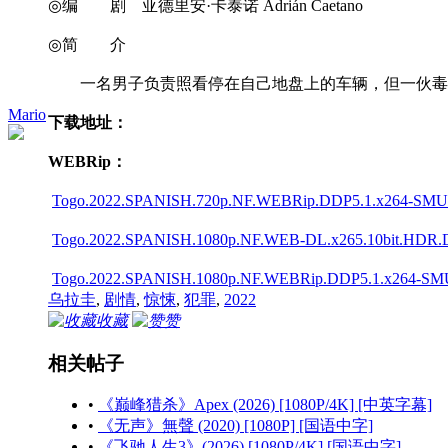
◎编 剧 亚德里安·卡泰诺 Adrián Caetano
◎简 介
一名男子负责照看停在自己地盘上的车辆，但一伙毒贩
Mario
下载地址：
WEBRip：
Togo.2022.SPANISH.720p.NF.WEBRip.DDP5.1.x264-SMURF
Togo.2022.SPANISH.1080p.NF.WEB-DL.x265.10bit.HDR.D
Togo.2022.SPANISH.1080p.NF.WEBRip.DDP5.1.x264-SMUR
乌拉圭
,
剧情
,
惊悚
,
犯罪
,
2022
收藏
赞
相关帖子
•
《巅峰猎杀》Apex (2026) [1080P/4K] [中英字幕]
•
《无声》無聲 (2020) [1080P] [国语中字]
•
《飞驰人生3》(2026) [1080P/4K] [国语中字]