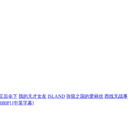
王后伞下
我的天才女友
ISLAND
弥留之国的爱丽丝
西线无战事
1080P] [中英字幕]