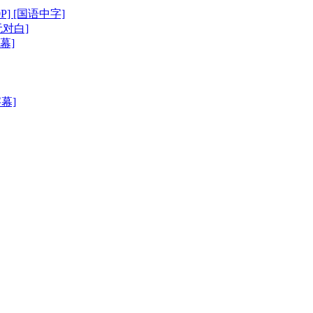
P] [国语中字]
[无对白]
字幕]
字幕]