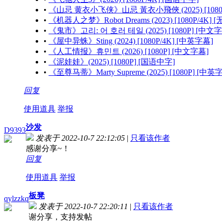
•
《山忌 黄衣小飞侠》山忌 黃衣小飛俠 (2025) [1080
•
《机器人之梦》Robot Dreams (2023) [1080P/4K] 
•
《鬼市》고리: 어 호러 테일 (2025) [1080P] [中文
•
《屋中异蛛》Sting (2024) [1080P/4K] [中英字幕]
•
《人工情报》휴민트 (2026) [1080P] [中文字幕]
•
《泥娃娃》(2025) [1080P] [国语中字]
•
《至尊马蒂》Marty Supreme (2025) [1080P] [中英
回复
使用道具
举报
沙发
D9393
发表于 2022-10-7 22:12:05
|
只看该作者
感谢分享~！
回复
使用道具
举报
板凳
qylzzkq
发表于 2022-10-7 22:20:11
|
只看该作者
谢分享，支持发帖