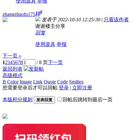
使用道具
举报
#
10
zhangzhaofu175
发表于 2022-10-10 12:25:30
|
只看该作者
谢谢楼主分享
回复
使用道具
举报
下一页 »
1
2
3
4
5
6
7
8
/ 8 页
下一页
返回列表
高级模式
B
Color
Image
Link
Quote
Code
Smilies
您需要登录后才可以回帖
登录
|
立即注册
本版积分规则
回帖后跳转到最后一页
发表回复