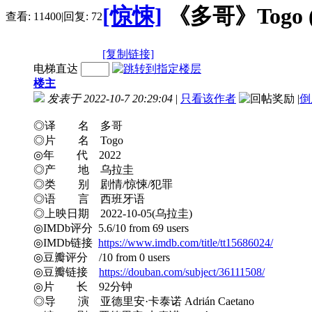
[惊悚]
《多哥》Togo (2
查看:
11400
|
回复:
72
[复制链接]
电梯直达
楼主
发表于 2022-10-7 20:29:04
|
只看该作者
|
倒
◎译 名 多哥
◎片 名 Togo
◎年 代 2022
◎产 地 乌拉圭
◎类 别 剧情/惊悚/犯罪
◎语 言 西班牙语
◎上映日期 2022-10-05(乌拉圭)
◎IMDb评分 5.6/10 from 69 users
◎IMDb链接
https://www.imdb.com/title/tt15686024/
◎豆瓣评分 /10 from 0 users
◎豆瓣链接
https://douban.com/subject/36111508/
◎片 长 92分钟
◎导 演 亚德里安·卡泰诺 Adrián Caetano