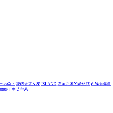
王后伞下
我的天才女友
ISLAND
弥留之国的爱丽丝
西线无战事
1080P] [中英字幕]