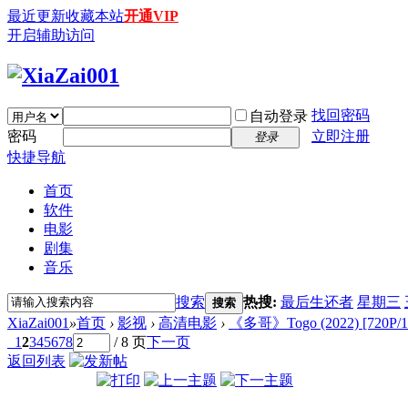
最近更新
收藏本站
开通VIP
开启辅助访问
找回密码
自动登录
密码
立即注册
登录
快捷导航
首页
软件
电影
剧集
音乐
搜索
热搜:
最后生还者
星期三
搜索
XiaZai001
»
首页
›
影视
›
高清电影
›
《多哥》Togo (2022) [720P/
1
2
3
4
5
6
7
8
/ 8 页
下一页
返回列表