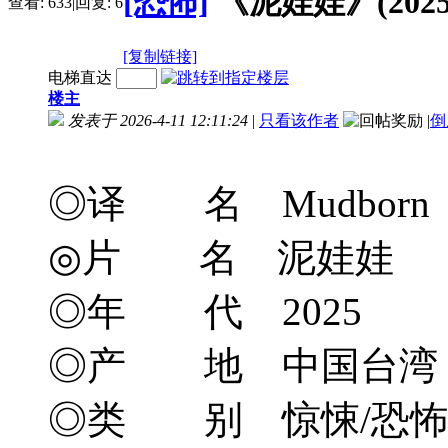
[恐怖]
《泥娃娃》(2025)
查看:
633
|
回复:
6
[复制链接]
电梯直达
楼主
发表于 2026-4-11 12:11:24
|
只看该作者
|
倒
◎译 名 Mudborn
◎片 名 泥娃娃
◎年 代 2025
◎产 地 中国台湾
◎类 别 惊悚/恐