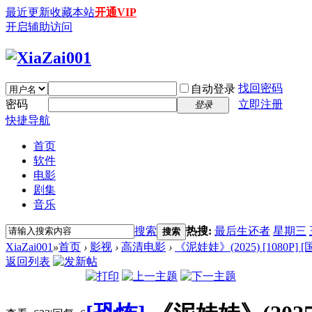
最近更新
收藏本站
开通VIP
开启辅助访问
找回密码
自动登录
密码
立即注册
登录
快捷导航
首页
软件
电影
剧集
音乐
搜索
热搜:
最后生还者
星期三
搜索
XiaZai001
»
首页
›
影视
›
高清电影
›
《泥娃娃》(2025) [1080P] 
返回列表