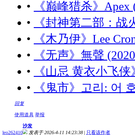
•
《巅峰猎杀》Apex (20
•
《封神第二部：战火西岐》
•
《木乃伊》Lee Cronin
•
《无声》無聲 (2020)
•
《山忌 黄衣小飞侠》山忌
•
《鬼市》고리: 어 호러 
回复
使用道具
举报
沙发
leo262410
发表于 2026-4-11 14:23:38
|
只看该作者