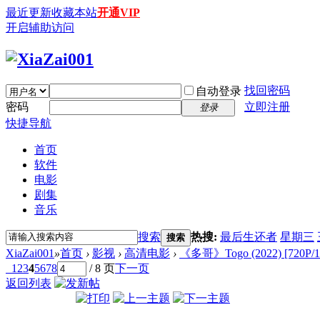
最近更新
收藏本站
开通VIP
开启辅助访问
找回密码
自动登录
密码
立即注册
登录
快捷导航
首页
软件
电影
剧集
音乐
搜索
热搜:
最后生还者
星期三
搜索
XiaZai001
»
首页
›
影视
›
高清电影
›
《多哥》Togo (2022) [720P/
1
2
3
4
5
6
7
8
/ 8 页
下一页
返回列表