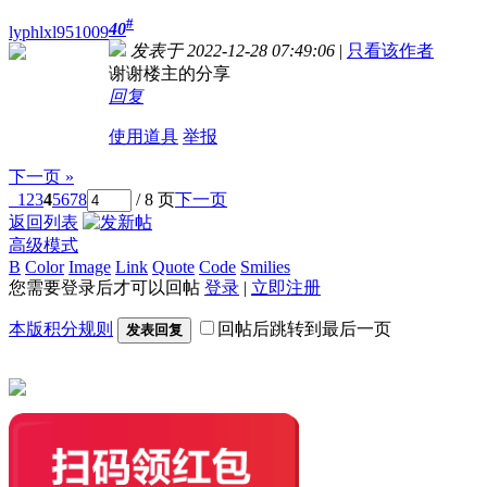
#
40
lyphlxl951009
发表于 2022-12-28 07:49:06
|
只看该作者
谢谢楼主的分享
回复
使用道具
举报
下一页 »
1
2
3
4
5
6
7
8
/ 8 页
下一页
返回列表
高级模式
B
Color
Image
Link
Quote
Code
Smilies
您需要登录后才可以回帖
登录
|
立即注册
本版积分规则
回帖后跳转到最后一页
发表回复