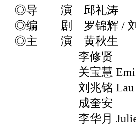
◎导 演 邱礼涛
◎编 剧 罗锦辉 / 
◎主 演 黄秋生
李修贤
关宝慧 Emily 
刘兆铭 Lau Siu
成奎安
李华月 Julie 