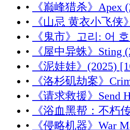
•
《巅峰猎杀》Apex (20
•
《山忌 黄衣小飞侠》山忌
•
《鬼市》고리: 어 호러 
•
《屋中异蛛》Sting (20
•
《泥娃娃》(2025) [1
•
《洛杉矶劫案》Crime 1
•
《请求救援》Send Help
•
《浴血黑帮：不朽传奇》Peak
•
《侵略机器》War Machi