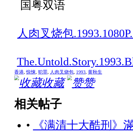
国粤双语
人肉叉烧包.1993.1080P.
The.Untold.Story.1993.
香港
,
惊悚
,
犯罪
,
人肉叉烧包
,
1993
,
黄秋生
收藏
赞
相关帖子
•
《满清十大酷刑》滿清十大