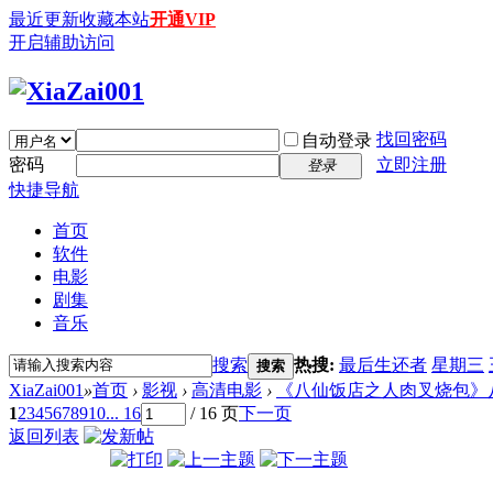
最近更新
收藏本站
开通VIP
开启辅助访问
找回密码
自动登录
密码
立即注册
登录
快捷导航
首页
软件
电影
剧集
音乐
搜索
热搜:
最后生还者
星期三
搜索
XiaZai001
»
首页
›
影视
›
高清电影
›
《八仙饭店之人肉叉烧包》八仙飯
1
2
3
4
5
6
7
8
9
10
... 16
/ 16 页
下一页
返回列表