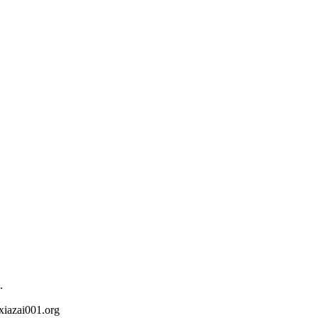
.
iazai001.org