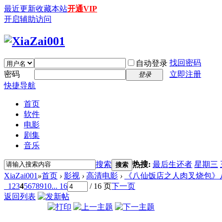
最近更新
收藏本站
开通VIP
开启辅助访问
找回密码
自动登录
密码
立即注册
登录
快捷导航
首页
软件
电影
剧集
音乐
搜索
热搜:
最后生还者
星期三
搜索
XiaZai001
»
首页
›
影视
›
高清电影
›
《八仙饭店之人肉叉烧包》八仙飯
1
2
3
4
5
6
7
8
9
10
... 16
/ 16 页
下一页
返回列表