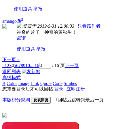
使用道具
举报
#
40
amango
发表于 2019-5-31 12:00:33
|
只看该作者
神奇的片子，神奇的黄秋生！
回复
使用道具
举报
下一页 »
1
2
3
4
5
6
7
8
9
10
... 16
/ 16 页
下一页
返回列表
高级模式
B
Color
Image
Link
Quote
Code
Smilies
您需要登录后才可以回帖
登录
|
立即注册
本版积分规则
回帖后跳转到最后一页
发表回复