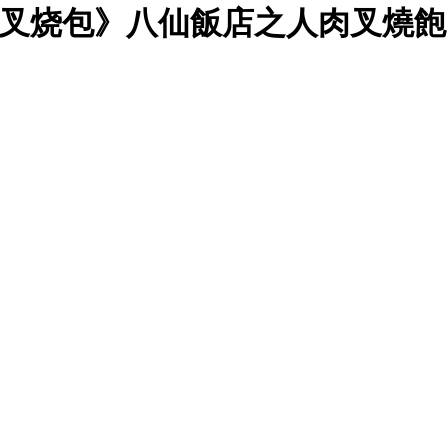
》八仙飯店之人肉叉燒飽 (1993) 