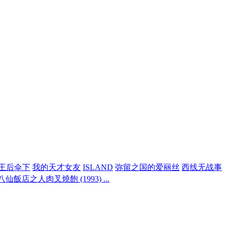
王后伞下
我的天才女友
ISLAND
弥留之国的爱丽丝
西线无战事
店之人肉叉燒飽 (1993) ...