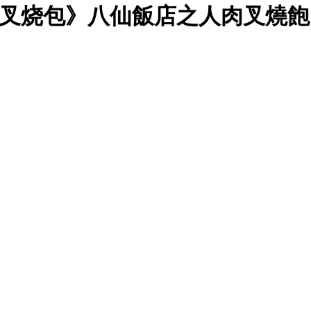
》八仙飯店之人肉叉燒飽 (1993) 