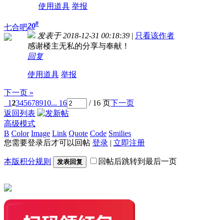
使用道具
举报
#
20
七合吧
发表于 2018-12-31 00:18:39
|
只看该作者
感谢楼主无私的分享与奉献！
回复
使用道具
举报
下一页 »
1
2
3
4
5
6
7
8
9
10
... 16
/ 16 页
下一页
返回列表
高级模式
B
Color
Image
Link
Quote
Code
Smilies
您需要登录后才可以回帖
登录
|
立即注册
本版积分规则
回帖后跳转到最后一页
发表回复