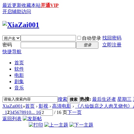
最近更新
收藏本站
开通VIP
开启辅助访问
找回密码
自动登录
密码
立即注册
登录
快捷导航
首页
软件
电影
剧集
音乐
搜索
热搜:
最后生还者
星期三
搜索
XiaZai001
»
首页
›
影视
›
高清电影
›
《八仙饭店之人肉叉烧包》八仙飯
1
2
3
4
5
6
7
8
9
10
... 16
/ 16 页
下一页
返回列表