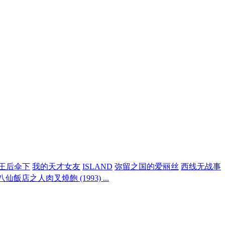
王后伞下
我的天才女友
ISLAND
弥留之国的爱丽丝
西线无战事
店之人肉叉燒飽 (1993) ...