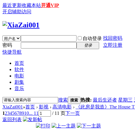
最近更新
收藏本站
开通VIP
开启辅助访问
找回密码
自动登录
密码
立即注册
登录
快捷导航
首页
软件
电影
剧集
音乐
搜索
热搜:
最后生还者
星期三
搜索
XiaZai001
»
首页
›
影视
›
高清电影
›
《此房是我造》The House That Jac
1
2
3
4
5
6
7
8
9
10
... 11
/ 11 页
下一页
返回列表