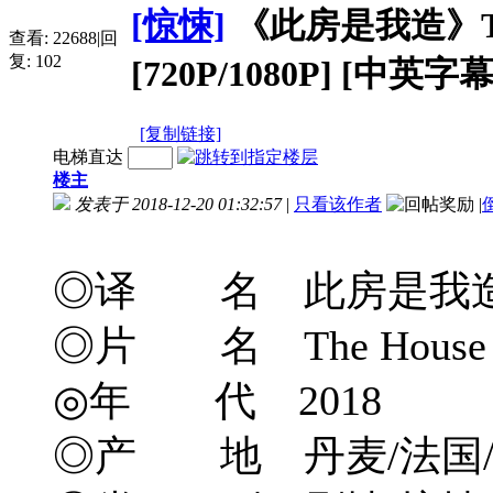
[惊悚]
《此房是我造》The Ho
查看:
22688
|
回
复:
102
[720P/1080P] [中英字幕
[复制链接]
电梯直达
楼主
发表于 2018-12-20 01:32:57
|
只看该作者
|
◎译 名 此房是我造/
◎片 名 The House Tha
◎年 代 2018
◎产 地 丹麦/法国/