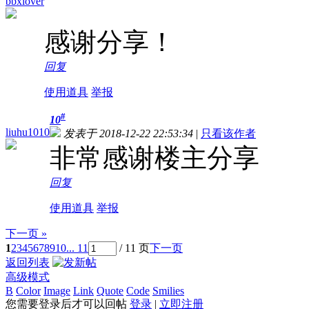
bbxlover
感谢分享！
回复
使用道具
举报
#
10
liuhu1010
发表于 2018-12-22 22:53:34
|
只看该作者
非常感谢楼主分享
回复
使用道具
举报
下一页 »
1
2
3
4
5
6
7
8
9
10
... 11
/ 11 页
下一页
返回列表
高级模式
B
Color
Image
Link
Quote
Code
Smilies
您需要登录后才可以回帖
登录
|
立即注册