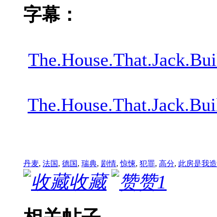
字幕：
The.House.That.Jack.B
The.House.That.Jack.
丹麦
,
法国
,
德国
,
瑞典
,
剧情
,
惊悚
,
犯罪
,
高分
,
此房是我造
收藏
赞
1