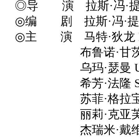
◎导 演 拉斯·冯·提尔 Lar
◎编 剧 拉斯·冯·提尔 Lars 
◎主 演 马特·狄龙 Matt
布鲁诺·甘茨 Brun
乌玛·瑟曼 Uma T
希芳·法隆 Siobha
苏菲·格拉宝 Sofie
丽莉·克亚芙 Rile
杰瑞米·戴维斯 Jere