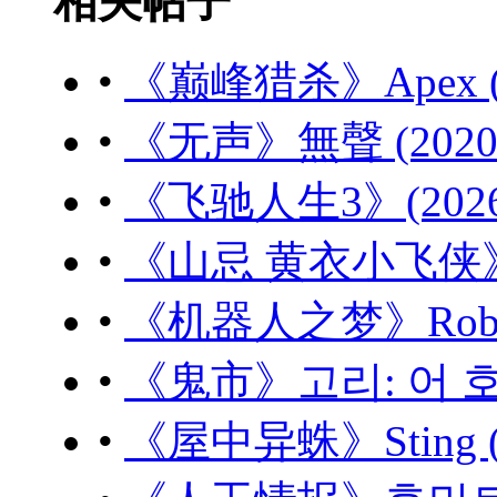
相关帖子
•
《巅峰猎杀》Apex (20
•
《无声》無聲 (2020)
•
《飞驰人生3》(2026)
•
《山忌 黄衣小飞侠》山忌
•
《机器人之梦》Robot D
•
《鬼市》고리: 어 호러 
•
《屋中异蛛》Sting (2