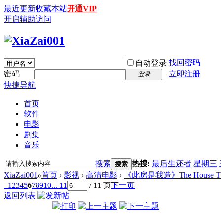
最近更新
收藏本站
开通VIP
开启辅助访问
找回密码
自动登录
密码
立即注册
登录
快捷导航
首页
软件
电影
剧集
音乐
搜索
热搜:
最后生还者
星期三
搜索
XiaZai001
»
首页
›
影视
›
高清电影
›
《此房是我造》The House That Jac
1
2
3
4
5
6
7
8
9
10
... 11
/ 11 页
下一页
返回列表