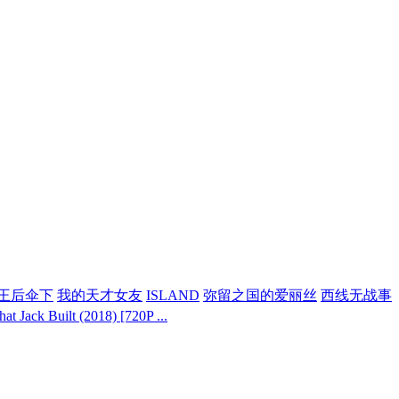
王后伞下
我的天才女友
ISLAND
弥留之国的爱丽丝
西线无战事
k Built (2018) [720P ...