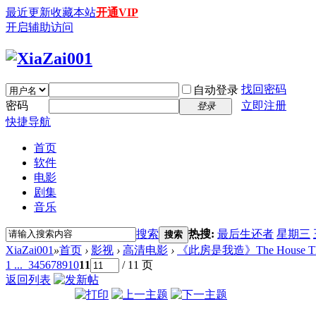
最近更新
收藏本站
开通VIP
开启辅助访问
找回密码
自动登录
密码
立即注册
登录
快捷导航
首页
软件
电影
剧集
音乐
搜索
热搜:
最后生还者
星期三
搜索
XiaZai001
»
首页
›
影视
›
高清电影
›
《此房是我造》The House That Jac
1 ...
3
4
5
6
7
8
9
10
11
/ 11 页
返回列表