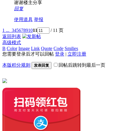
谢谢楼主分享
回复
使用道具
举报
1 ...
3
4
5
6
7
8
9
10
11
/ 11 页
返回列表
高级模式
B
Color
Image
Link
Quote
Code
Smilies
您需要登录后才可以回帖
登录
|
立即注册
本版积分规则
回帖后跳转到最后一页
发表回复