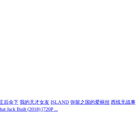
王后伞下
我的天才女友
ISLAND
弥留之国的爱丽丝
西线无战事
k Built (2018) [720P ...