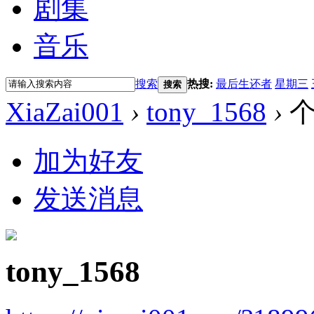
剧集
音乐
搜索
热搜:
最后生还者
星期三
搜索
XiaZai001
›
tony_1568
›
个
加为好友
发送消息
tony_1568