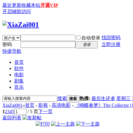
最近更新
收藏本站
开通VIP
开启辅助访问
找回密码
自动登录
密码
立即注册
登录
快捷导航
首页
软件
电影
剧集
音乐
搜索
热搜:
最后生还者
星期三
搜索
XiaZai001
»
首页
›
影视
›
高清电影
›
《蝴蝶春梦》The Collector (1965
1
2
3
4
5
/ 5 页
下一页
返回列表