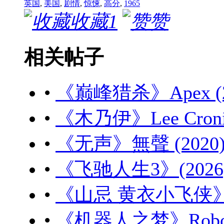
英国
,
美国
,
剧情
,
惊悚
,
高分
,
1965
收藏
1
赞
相关帖子
•
《巅峰猎杀》Apex (20
•
《木乃伊》Lee Cronin'
•
《无声》無聲 (2020) 
•
《飞驰人生3》(2026) 
•
《山忌 黄衣小飞侠》山忌
•
《机器人之梦》Robot Dr