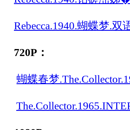
Rebecca.1940.蝴蝶梦.双
720P：
蝴蝶春梦.The.Collector.196
The.Collector.1965.INT