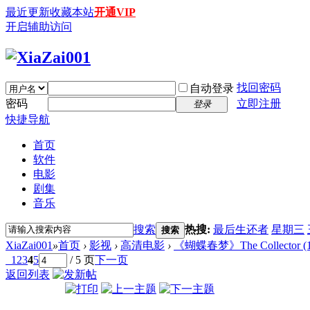
最近更新
收藏本站
开通VIP
开启辅助访问
找回密码
自动登录
密码
立即注册
登录
快捷导航
首页
软件
电影
剧集
音乐
搜索
热搜:
最后生还者
星期三
搜索
XiaZai001
»
首页
›
影视
›
高清电影
›
《蝴蝶春梦》The Collector (1965
1
2
3
4
5
/ 5 页
下一页
返回列表