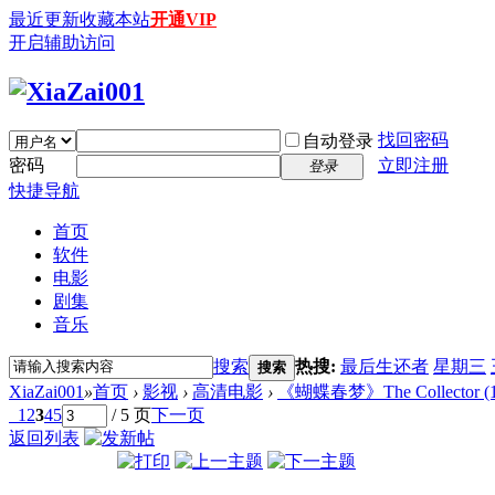
最近更新
收藏本站
开通VIP
开启辅助访问
找回密码
自动登录
密码
立即注册
登录
快捷导航
首页
软件
电影
剧集
音乐
搜索
热搜:
最后生还者
星期三
搜索
XiaZai001
»
首页
›
影视
›
高清电影
›
《蝴蝶春梦》The Collector (1965
1
2
3
4
5
/ 5 页
下一页
返回列表