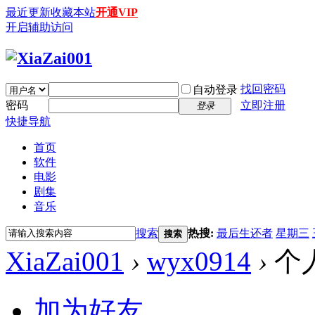
最近更新
收藏本站
开通VIP
开启辅助访问
找回密码
自动登录
密码
立即注册
登录
快捷导航
首页
软件
电影
剧集
音乐
搜索
热搜:
最后生还者
星期三
搜索
XiaZai001
›
wyx0914
›
个
加为好友