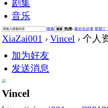
剧集
音乐
搜索
热搜:
最后生还者
星期三
搜索
XiaZai001
›
Vincel
›
个人
加为好友
发送消息
Vincel