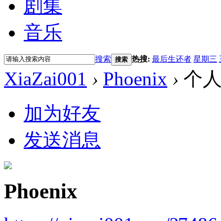
剧集
音乐
搜索
热搜:
最后生还者
星期三
搜索
XiaZai001
›
Phoenix
›
个人
加为好友
发送消息
Phoenix